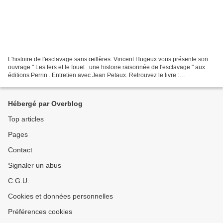
L'histoire de l'esclavage sans œillères. Vincent Hugeux vous présente son
ouvrage " Les fers et le fouet : une histoire raisonnée de l'esclavage " aux
éditions Perrin . Entretien avec Jean Petaux. Retrouvez le livre :
https://www.mollat.com/livres/3434970/vincent-hugeux-les-fers-et-le-fouet-
une-histoire-raisonnee-de-l-esclavage...
Hébergé par Overblog
Top articles
Pages
Contact
Signaler un abus
C.G.U.
Cookies et données personnelles
Préférences cookies