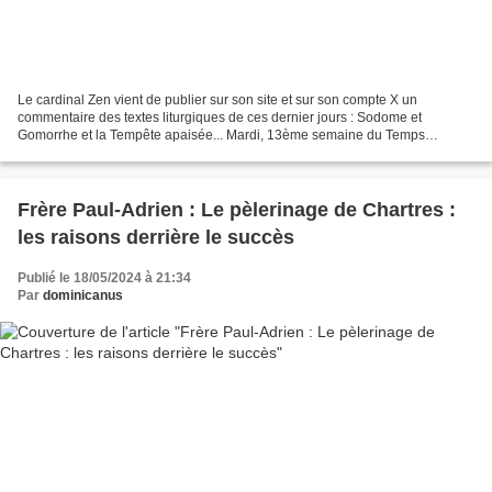
Le cardinal Zen vient de publier sur son site et sur son compte X un
commentaire des textes liturgiques de ces dernier jours : Sodome et
Gomorrhe et la Tempête apaisée... Mardi, 13ème semaine du Temps
ordinaire Les deux lectures de la messe d'aujourd'hui...
Frère Paul-Adrien : Le pèlerinage de Chartres :
les raisons derrière le succès
Publié le 18/05/2024 à 21:34
Par
dominicanus