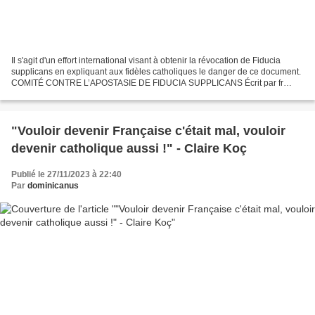
Il s'agit d'un effort international visant à obtenir la révocation de Fiducia
supplicans en expliquant aux fidèles catholiques le danger de ce document.
COMITÉ CONTRE L’APOSTASIE DE FIDUCIA SUPPLICANS Écrit par fr
Alexis Bugnolo (14/01/2024) - Traduction...
"Vouloir devenir Française c'était mal, vouloir
devenir catholique aussi !" - Claire Koç
Publié le 27/11/2023 à 22:40
Par
dominicanus