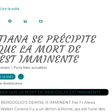
Lire la suite
TIANA SE PRÉCIPITE
QUE LA MORT DE
 EST IMMINENTE
,
,
 vivant !
Porta fidei
actualités
5.12.2021
…
ar dominicanus
ERGOGLIO’S DEMISE IS IMMINENT Par Fr Alexis
 Walter Covens Il y a un dicton à Rome, qui est l’une des