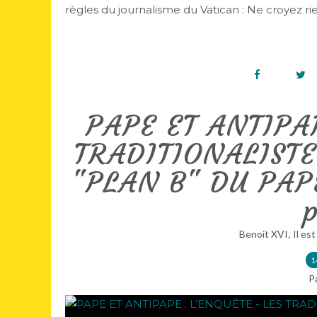
règles du journalisme du Vatican : Ne croyez ri
PAPE ET ANTIPAP
TRADITIONALISTE
"PLAN B" DU PAP
p
,
Benoit XVI
Il est
1
P