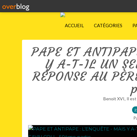
ACCUEIL
CATÉGORIES
P
PAPE ET ANTIPAP
Y A-T-IL UN S
RÉPONSE AU PÈR
p
,
Benoit XVI
Il est
2
P