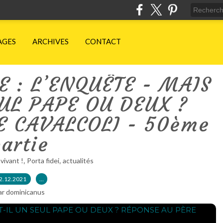
AGES
ARCHIVES
CONTACT
E : L’ENQUÊTE - MAIS
EUL PAPE OU DEUX ?
E CAVALCOLI - 50ème
artie
,
,
 vivant !
Porta fidei
actualités
2.12.2021
…
ar dominicanus