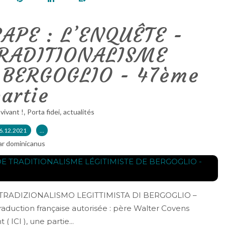
APE : L’ENQUÊTE -
TRADITIONALISME
 BERGOGLIO - 47ème
artie
,
,
 vivant !
Porta fidei
actualités
6.12.2021
…
ar dominicanus
O TRADIZIONALISMO LEGITTIMISTA DI BERGOGLIO –
Traduction française autorisée : père Walter Covens
 ICI ), une partie...