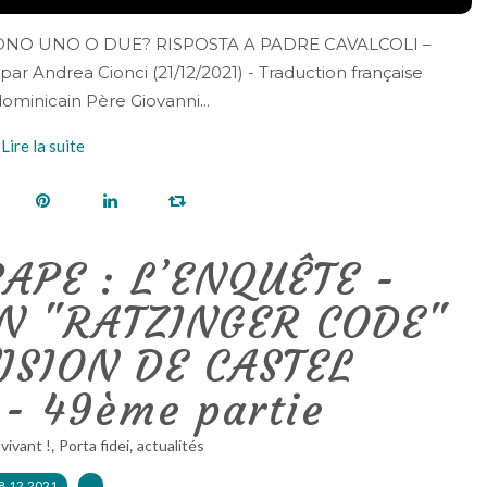
 SONO UNO O DUE? RISPOSTA A PADRE CAVALCOLI –
ar Andrea Cionci (21/12/2021) - Traduction française
ominicain Père Giovanni...
Lire la suite
APE : L’ENQUÊTE -
N "RATZINGER CODE"
SION DE CASTEL
- 49ème partie
,
,
 vivant !
Porta fidei
actualités
8.12.2021
…