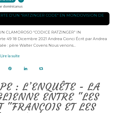
ar dominicanus
O UN CLAMOROSO “CODICE RATZINGER” IN
9 18 Dicembre 2021 Andrea Cionci Écrit par Andrea
risée : père Walter Covens Nous venons...
Lire la suite
PE : L’ENQUÊTE - LA
GLIENNE ENTRE "LES
T "FRANÇOIS ET LES