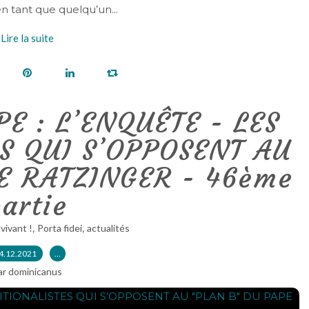
en tant que quelqu’un...
Lire la suite
E : L’ENQUÊTE - LES
S QUI S’OPPOSENT AU
E RATZINGER - 46ème
artie
,
,
 vivant !
Porta fidei
actualités
4.12.2021
…
ar dominicanus