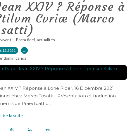
Jean XXIV ? Réponse à
Stilvm Cvriæ (Marco
satti)
,
,
 vivant !
Porta fidei
actualités
6.12.2021
…
ar dominicanus
Jean XXIV ? Réponse à Lone Piper. 16 Dicembre 2021
ionci chez Marco Tosatti - Présentation et traduction
nemis de Praedicatho...
Lire la suite