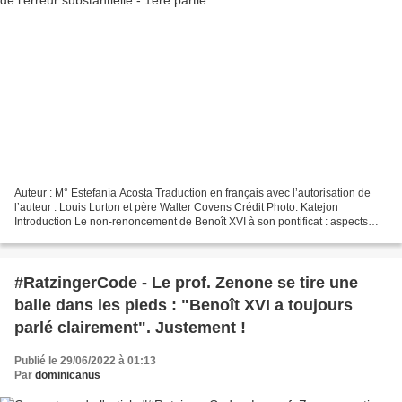
Auteur : M° Estefanía Acosta Traduction en français avec l’autorisation de
l’auteur : Louis Lurton et père Walter Covens Crédit Photo: Katejon
Introduction Le non-renoncement de Benoît XVI à son pontificat : aspects
pacifiques et divergences De plus en...
#RatzingerCode - Le prof. Zenone se tire une
balle dans les pieds : "Benoît XVI a toujours
parlé clairement". Justement !
Publié le 29/06/2022 à 01:13
Par
dominicanus