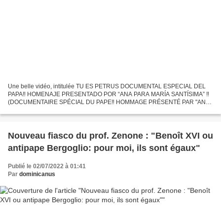
Une belle vidéo, intitulée TU ES PETRUS DOCUMENTAL ESPECIAL DEL
PAPA‼️ HOMENAJE PRESENTADO POR “ANA PARA MARÍA SANTÍSIMA” ‼️
(DOCUMENTAIRE SPÉCIAL DU PAPE‼️ HOMMAGE PRÉSENTÉ PAR "ANA
POR MARÍA SANTÍSIMA" ‼️ vient d'être mise en ligne sur YouTube (1er...
Nouveau fiasco du prof. Zenone : "Benoît XVI ou
antipape Bergoglio: pour moi, ils sont égaux"
Publié le 02/07/2022 à 01:41
Par
dominicanus