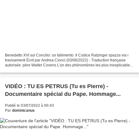
Benedetto XVI sul Concilio: un fallimento. Il Codice Ratzinger spazza via i
travisamenti Écrit par Andrea Cionci (03/06/2022) - Traduction française
autorisée: père Walter Covens L’un des phénomènes les plus inexplicables
est la rancœur contre le Saint-Père...
VIDÉO : TU ES PETRUS (Tu es Pierre) -
Documentaire spécial du Pape. Hommage...
Publié le 03/07/2022 à 00:43
Par
dominicanus