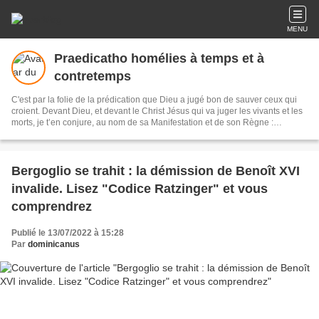
MENU
Praedicatho homélies à temps et à
contretemps
C'est par la folie de la prédication que Dieu a jugé bon de sauver ceux qui
croient. Devant Dieu, et devant le Christ Jésus qui va juger les vivants et les
morts, je t’en conjure, au nom de sa Manifestation et de son Règne :
proclame la Parole, interviens à temps et à contretemps, dénonce le mal, fais
des reproches, encourage, toujours avec patience et souci d’instruire. Crédit
peintures: B. Lopez
Bergoglio se trahit : la démission de Benoît XVI
invalide. Lisez "Codice Ratzinger" et vous
comprendrez
Publié le 13/07/2022 à 15:28
Par
dominicanus