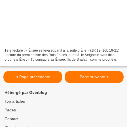
1ère lecture : « Élisée se leva et partit à la suite d’Élie » (1R 19, 16b.19-21)
Lecture du premier livre des Rois En ces jours-là, le Seigneur avait dit au
prophète Élie : « Tu consacreras Élisée, fils de Shafath, comme prophète
pour te succéder. » Élie...
< Page précédente
Page suivante >
Hébergé par Overblog
Top articles
Pages
Contact