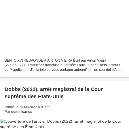
BENTO XVI RESPONDE A AIRTON VIEIRA Écrit par Airton Vieira
(27/06/2022) - Traduction française autorisée: Louis Lurton Chers lecteurs
de Praedicatho, J'ai la joie de vous partager aujourd'hui : un courriel d'Airton
Vieira du site Katejon (Brésil), reçu...
Dobbs (2022), arrêt magistral de la Cour
suprême des États-Unis
Publié le 26/06/2022 à 01:17
Par
dominicanus