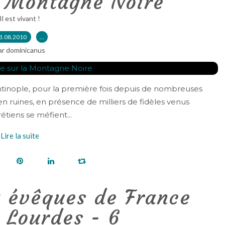
a Montagne Noire
Il est vivant !
3.08.2010
…
ar dominicanus
antinople, pour la première fois depuis de nombreuses
 ruines, en présence de milliers de fidèles venus
tiens se méfient...
Lire la suite
x évêques de France
 Lourdes - 6