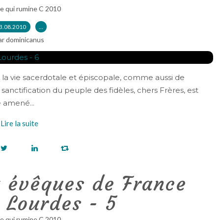
e qui rumine C 2010
3.08.2010
…
ar dominicanus
e la vie sacerdotale et épiscopale, comme aussi de
anctification du peuple des fidèles, chers Frères, est
é amené...
Lire la suite
x évêques de France
 Lourdes - 5
e qui rumine C 2010