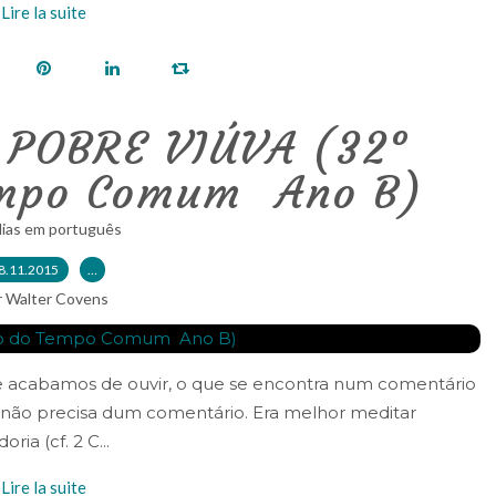
Lire la suite
 POBRE VIÚVA (32°
mpo Comum  Ano B)
lias em português
8.11.2015
…
r Walter Covens
ue acabamos de ouvir, o que se encontra num comentário
ue não precisa dum comentário. Era melhor meditar
ia (cf. 2 C...
Lire la suite