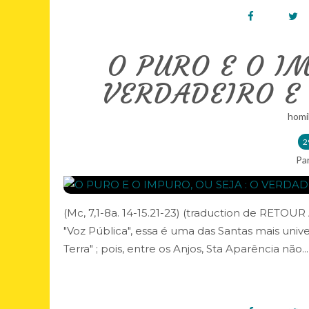
O PURO E O IM
VERDADEIRO E
homi
2
Pa
(Mc, 7,1-8a. 14-15.21-23) (traduction de RETO
"Voz Pública", essa é uma das Santas mais univ
Terra" ; pois, entre os Anjos, Sta Aparência não...