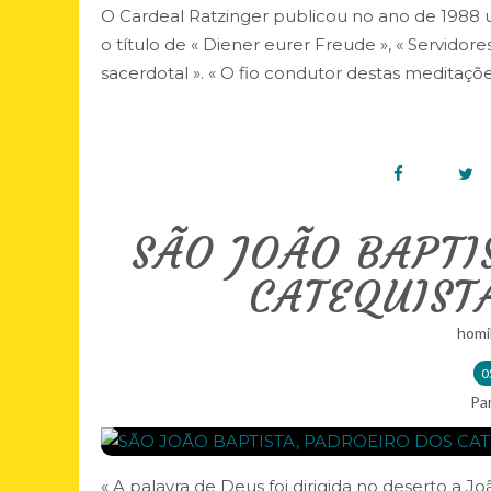
O Cardeal Ratzinger publicou no ano de 1988 u
o título de « Diener eurer Freude », « Servidore
sacerdotal ». « O fio condutor destas meditações
SÃO JOÃO BAPTI
CATEQUISTA
homi
0
Pa
« A palavra de Deus foi dirigida no deserto a J