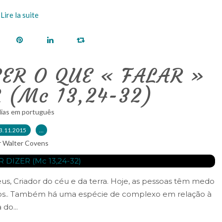
Lire la suite
BER O QUE « FALAR »
 (Mc 13,24-32)
lias em português
3.11.2015
…
r Walter Covens
s, Criador do céu e da terra. Hoje, as pessoas têm medo
ógicos.. Também há uma espécie de complexo em relação à
do...