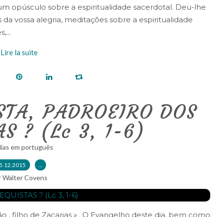
m opúsculo sobre a espiritualidade sacerdotal. Deu-lhe
s da vossa alegria, meditações sobre a espiritualidade
,...
Lire la suite
STA, PADROEIRO DOS
S ? (Lc 3, 1-6)
lias em português
5.12.2015
…
r Walter Covens
oão , filho de Zacarias » . O Evangelho deste dia, bem como