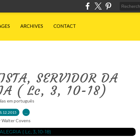
AGES
ARCHIVES
CONTACT
ISTA, SERVIDOR DA
A ( Lc, 3, 10-18)
lias em português
8.12.2015
…
r Walter Covens