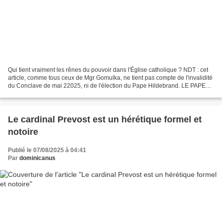
Qui tient vraiment les rênes du pouvoir dans l'Église catholique ? NDT : cet
article, comme tous ceux de Mgr Gomulka, ne tient pas compte de l'invalidité
du Conclave de mai 22025, ni de l'élection du Pape Hildebrand. LE PAPE
LÉON XIV N'EST PAS LE PAPE...
Le cardinal Prevost est un hérétique formel et
notoire
Publié le 07/08/2025 à 04:41
Par
dominicanus