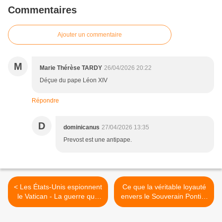
Commentaires
Ajouter un commentaire
M
Marie Thérèse TARDY
26/04/2026 20:22
Déçue du pape Léon XIV
Répondre
D
dominicanus
27/04/2026 13:35
Prevost est une antipape.
< Les États-Unis espionnent
Ce que la véritable loyauté
le Vatican - La guerre que
envers le Souverain Pontife
mène Trump contre le
veut dire >
"pape Léon" prend des