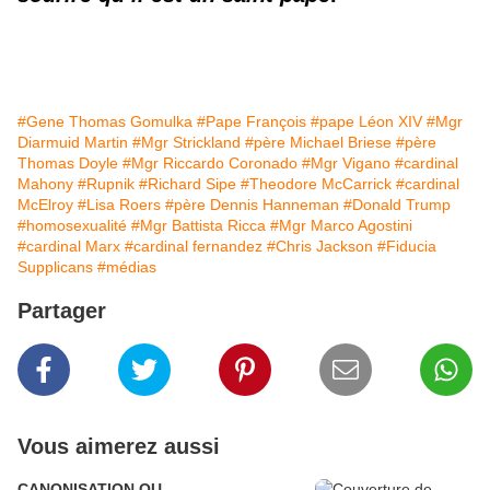
#Gene Thomas Gomulka
#Pape François
#pape Léon XIV
#Mgr
Diarmuid Martin
#Mgr Strickland
#père Michael Briese
#père
Thomas Doyle
#Mgr Riccardo Coronado
#Mgr Vigano
#cardinal
Mahony
#Rupnik
#Richard Sipe
#Theodore McCarrick
#cardinal
McElroy
#Lisa Roers
#père Dennis Hanneman
#Donald Trump
#homosexualité
#Mgr Battista Ricca
#Mgr Marco Agostini
#cardinal Marx
#cardinal fernandez
#Chris Jackson
#Fiducia
Supplicans
#médias
Partager
Vous aimerez aussi
CANONISATION OU