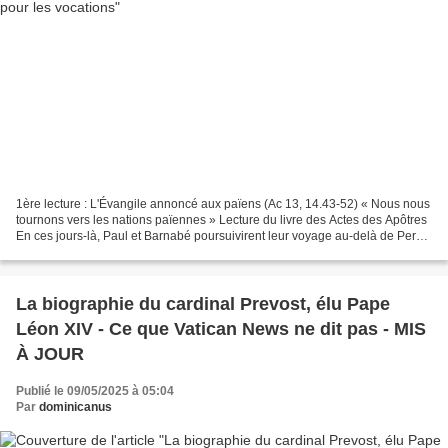
1ère lecture : L'Évangile annoncé aux païens (Ac 13, 14.43-52) « Nous nous
tournons vers les nations païennes » Lecture du livre des Actes des Apôtres
En ces jours-là, Paul et Barnabé poursuivirent leur voyage au-delà de Pergé
et arrivèrent à Antioche...
La biographie du cardinal Prevost, élu Pape
Léon XIV - Ce que Vatican News ne dit pas - MIS
À JOUR
Publié le 09/05/2025 à 05:04
Par
dominicanus