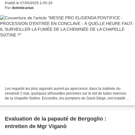
Publié le 07/05/2025 à 05:29
SIXTINE ?
Par
dominicanus
Les regards les plus aiguisés auront pu apercevoir, dans la matinée du
vendredi 2 mai, quelques silhouettes perchées sur le toit de tuiles marrons
de la chapelle Sixtine. Encordés, les pompiers du Saint-Siège, ont installé le
tube de cuivre de la mythique...
Evaluation de la papauté de Bergoglio :
entretien de Mgr Viganò