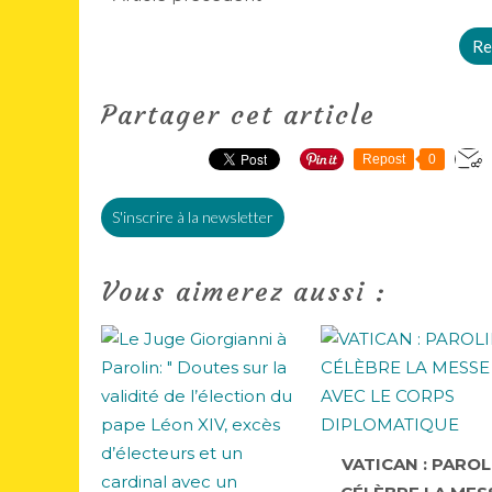
Re
Partager cet article
Repost
0
S'inscrire à la newsletter
Vous aimerez aussi :
VATICAN : PAROL