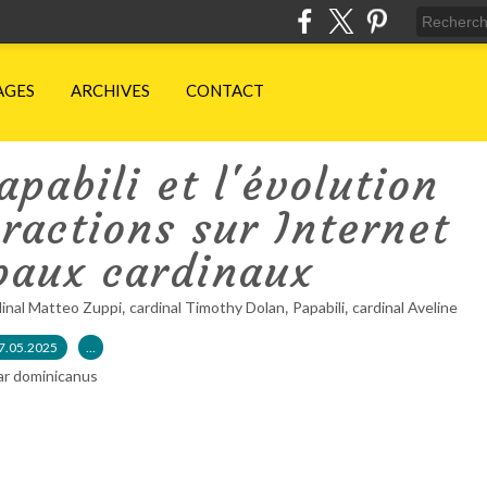
AGES
ARCHIVES
CONTACT
apabili et l'évolution
ractions sur Internet
paux cardinaux
,
,
,
dinal Matteo Zuppi
cardinal Timothy Dolan
Papabili
cardinal Aveline
7.05.2025
…
ar dominicanus