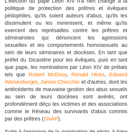
L'élection du pape Léon XIV n'a rien changé à la
politique de protection des prêtres et évêques
pédophiles, qu'ils soient auteurs d'abus, qu'ils les
dissimulent ou les minimisent, et même qu'ils
exercent des représailles contre les prêtres et
séminaristes qui dénoncent les agressions
sexuelles et les comportements homosexuels au
sein de leurs séminaires et diocèses. En tant que
préfet du Dicastère pour les évêques, puis en tant
que pape, les nominations par Léon XIV de prélats
tels que
Robert McElroy
,
Ronald Hicks
,
Edward
Weisenburger
,
James Checchio
et d'autres, dont les
antécédents de mauvaise gestion des abus sexuels
au sein de leurs diocèses sont avérés, ont
profondément déçu les victimes et des associations
comme le Réseau des survivants d'abus commis
par des prêtres (
SNAP
).
Suite à l'annonce de la nomination de Hicks à New