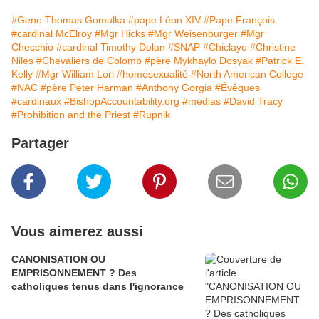
#Gene Thomas Gomulka
#pape Léon XIV
#Pape François
#cardinal McElroy
#Mgr Hicks
#Mgr Weisenburger
#Mgr
Checchio
#cardinal Timothy Dolan
#SNAP
#Chiclayo
#Christine
Niles
#Chevaliers de Colomb
#père Mykhaylo Dosyak
#Patrick E.
Kelly
#Mgr William Lori
#homosexualité
#North American College
#NAC
#père Peter Harman
#Anthony Gorgia
#Évêques
#cardinaux
#BishopAccountability.org
#médias
#David Tracy
#Prohibition and the Priest
#Rupnik
Partager
Vous aimerez aussi
CANONISATION OU
EMPRISONNEMENT ? Des
catholiques tenus dans l'ignorance