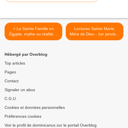
< La Sainte Famille en
Lectures Sainte Marie,
Égypte, mythe ou réalité? -
Mère de Dieu - 1er janvier -
Conférence du P. Henri
« Ils découvrirent Marie et
Boulad, sj
Joseph, avec le nouveau-
né. Quand fut arrivé le
Hébergé par Overblog
huitième jour, l’enfant reçut
le nom de Jésus » >
Top articles
Pages
Contact
Signaler un abus
C.G.U.
Cookies et données personnelles
Préférences cookies
Voir le profil de dominicanus sur le portail Overblog