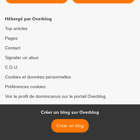
Conférence du Professeur
VIOLENCES SEXUELLES
Ashraf Sadek, archéologue
DANS L'ÉGLISE DE
PREVOST ? >
Hébergé par Overblog
Top articles
Pages
Contact
Signaler un abus
C.G.U.
Cookies et données personnelles
Préférences cookies
Voir le profil de dominicanus sur le portail Overblog
Créer un blog sur Overblog
Créer un blog