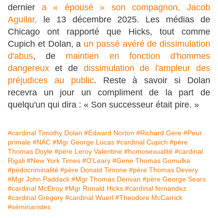
dernier
a « épousé » son compagnon, Jacob
Aguilar,
le 13 décembre 2025. Les médias de
Chicago ont rapporté que Hicks, tout comme
Cupich et Dolan, a
un passé avéré de dissimulation
d'abus
, de
maintien en fonction d'hommes
dangereux
et de
dissimulation de l'ampleur des
préjudices au public
. Reste à savoir si Dolan
recevra un jour un compliment de la part de
quelqu'un qui dira : « Son successeur était pire. »
#cardinal Timothy Dolan
#Edward Norton
#Richard Gere
#Peur
primale
#NAC
#Mgr George Lucas
#cardinal Cupich
#père
Thomas Doyle
#père Leroy Valentine
#homosexualité
#cardinal
Rigali
#New York Times
#O'Leary
#Gene Thomas Gomulka
#pédocriminalité
#père Donald Timone
#père Thomas Devery
#Mgr John Paddack
#Mgr Thomas Derivan
#père George Sears
#cardinal McElroy
#Mgr Ronald Hicks
#cardinal fernandez
#cardinal Gregory
#cardinal Wuerl
#Theodore McCarrick
#séminaristes