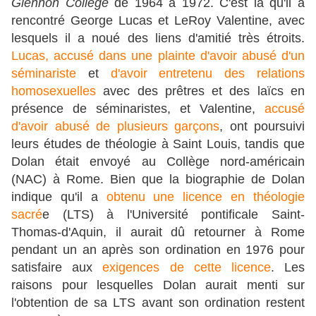
Glennon College
de 1964 à 1972. C'est là qu'il a
rencontré George Lucas et LeRoy Valentine, avec
lesquels il a noué des liens d'amitié très étroits.
Lucas, accusé dans une plainte d'avoir abusé d'un
séminariste
et
d'avoir entretenu des relations
homosexuelles
avec des prêtres et des laïcs en
présence de séminaristes, et Valentine,
accusé
d'avoir abusé de plusieurs garçons
, ont poursuivi
leurs études de théologie à Saint Louis, tandis que
Dolan était envoyé au Collège nord-américain
(NAC) à Rome. Bien que la biographie de Dolan
indique qu'il a
obtenu une licence en théologie
sacré
e (LTS) à l'Université pontificale Saint-
Thomas-d'Aquin, il aurait dû retourner à Rome
pendant un an après son ordination en 1976 pour
satisfaire aux
exigences de cette licence
. Les
raisons pour lesquelles Dolan aurait menti sur
l'obtention de sa LTS avant son ordination restent