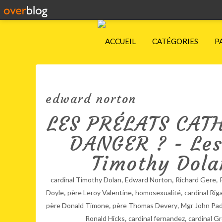
ACCUEIL
CATÉGORIES
P
edward norton
LES PRÉLATS CAT
DANGER ? - Les
Timothy Dola
,
,
,
cardinal Timothy Dolan
Edward Norton
Richard Gere
,
,
,
Doyle
père Leroy Valentine
homosexualité
cardinal Riga
,
,
père Donald Timone
père Thomas Devery
Mgr John Pa
,
,
Ronald Hicks
cardinal fernandez
cardinal G