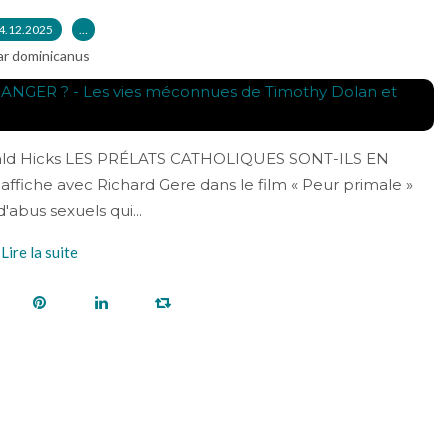
4.12.2025
…
ar dominicanus
nald Hicks LES PRÉLATS CATHOLIQUES SONT-ILS EN
ffiche avec Richard Gere dans le film « Peur primale »
'abus sexuels qui...
Lire la suite