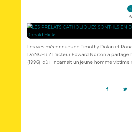
2
P
Les vies méconnues de Timothy Dolan et Ro
DANGER ? L'acteur Edward Norton a partagé l'a
(1996), où il incarnait un jeune homme victime d