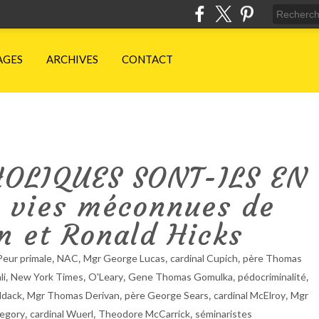
AGES
ARCHIVES
CONTACT
HOLIQUES SONT-ILS EN
 vies méconnues de
n et Ronald Hicks
,
,
,
,
Peur primale
NAC
Mgr George Lucas
cardinal Cupich
père Thomas
,
,
,
,
,
li
New York Times
O'Leary
Gene Thomas Gomulka
pédocriminalité
,
,
,
,
ddack
Mgr Thomas Derivan
père George Sears
cardinal McElroy
Mgr
,
,
,
regory
cardinal Wuerl
Theodore McCarrick
séminaristes