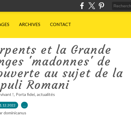
AGES
ARCHIVES
CONTACT
erpents et la Grande
anges 'madonnes' de
ouverte au sujet de la
opuli Romani
,
,
 vivant !
Porta fidei
actualités
1.12.2022
…
ar dominicanus