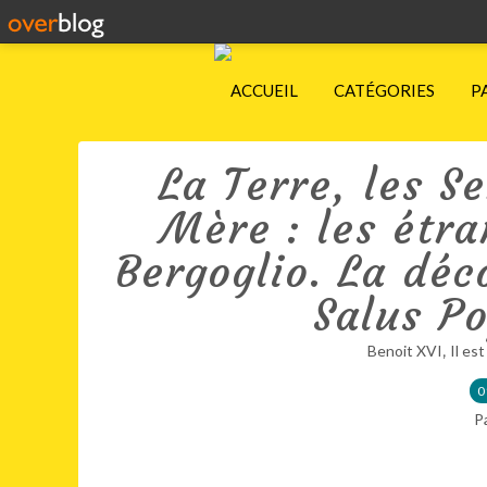
ACCUEIL
CATÉGORIES
P
La Terre, les S
Mère : les étr
Bergoglio. La déc
Salus P
,
Benoit XVI
Il est
0
P