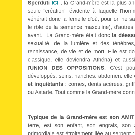
Sperduti
ICI
, la Grand-mère est la plus an
seule "création" évidente à laquelle l'homm
vénérait donc la femelle d'où, pour on ne sa
le rôle de la semence masculine), d'autres
avant. La Grand-mère était donc
la déess
sexualité, de la lumière et des ténèbres,
renaissance, de vie et de mort. Elle est d
classique, elle deviendra Athéna) et aussi
l'
UNION DES OPPOSITIONS
. C'est pou
développés, seins, hanches, abdomen, elle 
et inquiétants
: cornes, dents acérées, griff
ou Astarte. Tout comme la Grand-mère donne l
Typique de la Grand-mère est son AM
terre, est son enfant, son engrais, son
primordiale est étroitement liée au serpent 