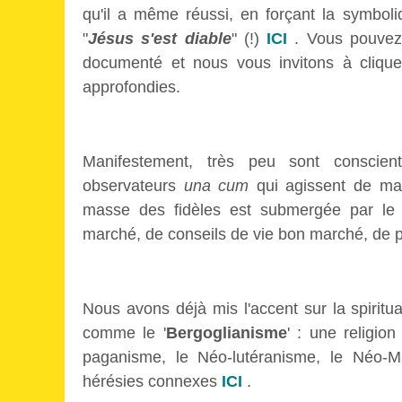
qu'il a même réussi, en forçant la symbol
"
Jésus s'est diable
" (!)
ICI
. Vous pouvez 
documenté et nous vous invitons à cliquer
approfondies.
Manifestement, très peu sont conscie
observateurs
una cum
qui agissent de man
masse des fidèles est submergée par le 
marché, de conseils de vie bon marché, de pi
Nous avons déjà mis l'accent sur la spiritual
comme le '
Bergoglianisme
' : une religio
paganisme, le Néo-lutéranisme, le Néo-Ma
hérésies connexes
ICI
.