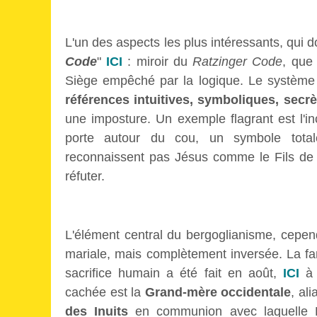
L'un des aspects les plus intéressants, qui do
Code
"
ICI
: miroir du
Ratzinger Code
, que 
Siège empêché par la logique. Le système b
références intuitives, symboliques, secrè
une imposture. Un exemple flagrant est l'i
porte autour du cou, un symbole totale
reconnaissent pas Jésus comme le Fils d
réfuter.
L'élément central du bergoglianisme, cepen
mariale, mais complètement inversée. La f
sacrifice humain a été fait en août,
ICI
à B
cachée est la
Grand-mère occidentale
, ali
des Inuits
en communion avec laquelle B