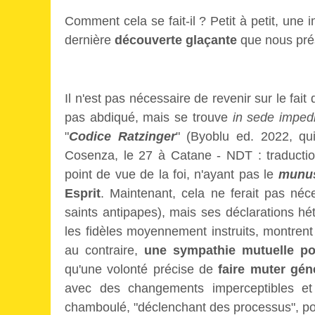
Comment cela se fait-il ? Petit à petit, une
dernière
découverte glaçante
que nous prése
Il n'est pas nécessaire de revenir sur le fai
pas abdiqué, mais se trouve
in sede imped
"
Codice Ratzinger
" (Byoblu ed. 2022, q
Cosenza, le 27 à Catane - NDT : traduction
point de vue de la foi, n'ayant pas le
munus
Esprit
. Maintenant, cela ne ferait pas néc
saints antipapes), mais ses déclarations h
les fidèles moyennement instruits, montrent
au contraire,
une sympathie mutuelle po
qu'une volonté précise de
faire muter gén
avec des changements imperceptibles e
chamboulé, "déclenchant des processus", pou