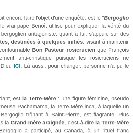
it encore faire l'objet d'une enquête, est le "
Bergoglio
le vrai pape Benoît utilise pour expliquer la vérité du
ergoglien antagoniste, quant à lui, s'appuie sur des
tes, destinées à quelques initiés
, visant à maintenir
ncontournable
Bon Pasteur rosicrucien
que François
ment anti-christique puisque les rosicruciens ne
e Dieu
ICI
. Là aussi, pour changer, personne n'a pu le
dant, est
la Terre-Mère
: une figure féminine, pseudo
ameuse Pachamama, la Terre-Mère inca, à laquelle un
ergoglio trônant à Saint-Pierre, est flagrante. Plus
as la
Grand-mère araignée
, c'est-à-dire
la Terre-Mère
ergoglio a participé, au Canada, à un rituel franc