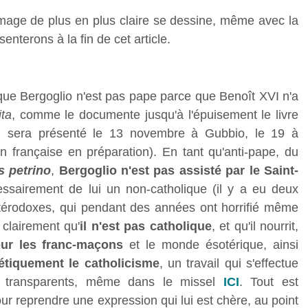
 image de plus en plus claire se dessine, même avec la
nterons à la fin de cet article.
t que Bergoglio n'est pas pape parce que Benoît XVI n'a
ita
, comme le documente jusqu'à l'épuisement le livre
ui sera présenté le 13 novembre à Gubbio, le 19 à
 française en préparation). En tant qu'anti-pape, du
 petrino
,
Bergoglio n'est pas assisté par le Saint-
essairement de lui un non-catholique (il y a eu deux
étérodoxes, qui pendant des années ont horrifié même
 clairement qu'
il n'est pas catholique
, et qu'il nourrit,
ur les franc-maçons
et le monde ésotérique, ainsi
étiquement le catholicisme
, un travail qui s'effectue
t transparents, même dans le missel
ICI
. Tout est
r reprendre une expression qui lui est chère, au point