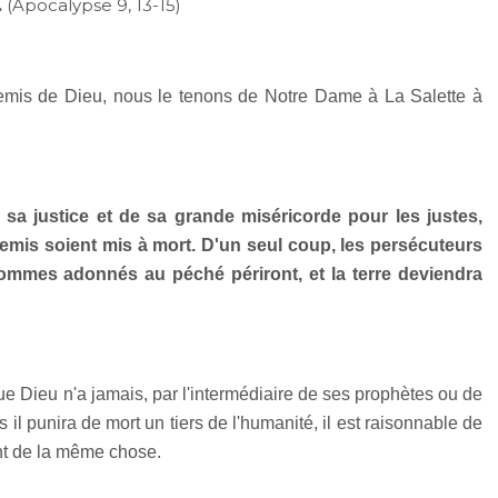
.
(Apocalypse 9, 13-15)
nnemis de Dieu, nous le tenons de Notre Dame à La Salette à
e sa justice et de sa grande miséricorde pour les justes,
mis soient mis à mort. D'un seul coup, les persécuteurs
hommes adonnés au péché périront, et la terre deviendra
que Dieu n'a jamais, par l'intermédiaire de ses prophètes ou de
l punira de mort un tiers de l'humanité, il est raisonnable de
ent de la même chose.