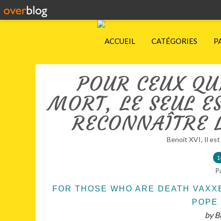
ACCUEIL
CATÉGORIES
P
POUR CEUX QU
MORT, LE SEUL E
RECONNAÎTRE L
,
Benoit XVI
Il est
1
P
FOR THOSE WHO ARE DEATH VAXXE
POPE 
by B