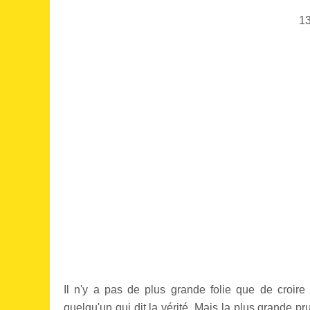
1
Il n'y a pas de plus grande folie que de croir
quelqu'un qui dit la vérité. Mais la plus grande pr