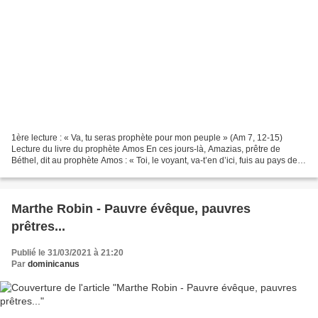
1ère lecture : « Va, tu seras prophète pour mon peuple » (Am 7, 12-15)
Lecture du livre du prophète Amos En ces jours-là, Amazias, prêtre de
Béthel, dit au prophète Amos : « Toi, le voyant, va-t’en d’ici, fuis au pays de
Juda ; c’est là-bas que tu pourras...
Marthe Robin - Pauvre évêque, pauvres
prêtres...
Publié le 31/03/2021 à 21:20
Par
dominicanus