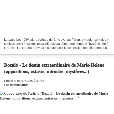
Le pape Léon XIV, alors évêque de Chiclayo, au Pérou, a « autorisé » des «
confessions » invalides et sacrilèges par téléphone pendant l'hystérie liée à
la Covid. Le cardinal Prevost « a autorisé » la confession par téléphone La
nouvelle a été rapportée...
𝐃𝐨𝐳𝐮𝐥é - 𝐋𝐞 𝐝𝐞𝐬𝐭𝐢𝐧 𝐞𝐱𝐭𝐫𝐚𝐨𝐫𝐝𝐢𝐧𝐚𝐢𝐫𝐞 𝐝𝐞 𝐌𝐚𝐫𝐢𝐞-𝐇𝐞𝐥𝐞𝐧𝐞
(𝐚𝐩𝐩𝐚𝐫𝐢𝐭𝐢𝐨𝐧𝐬, 𝐞𝐱𝐭𝐚𝐬𝐞𝐬, 𝐦𝐢𝐫𝐚𝐜𝐥𝐞𝐬, 𝐦𝐲𝐬𝐭è𝐫𝐞𝐬...)
Publié le 04/07/2025 à 21:46
Par
dominicanus