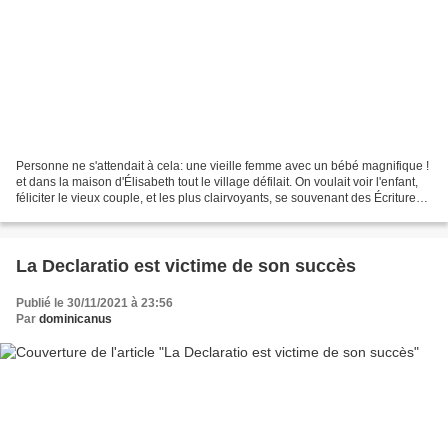
Personne ne s'attendait à cela: une vieille femme avec un bébé magnifique !
et dans la maison d'Élisabeth tout le village défilait. On voulait voir l'enfant,
féliciter le vieux couple, et les plus clairvoyants, se souvenant des Écritures,
se disaient...
La Declaratio est victime de son succès
Publié le 30/11/2021 à 23:56
Par
dominicanus