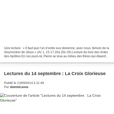
1ère lecture : « Il faut que l’un d’entre eux devienne, avec nous, témoin de la
résurrection de Jésus » (Ac 1, 15-17.20a.20c-26) Lecture du livre des Actes
des Apôtres En ces jours-là, Pierre se leva au milieu des frères qui étaient
réunis au nombre d’environ...
Lectures du 14 septembre : La Croix Glorieuse
Publié le 13/09/2014 à 11:48
Par
dominicanus