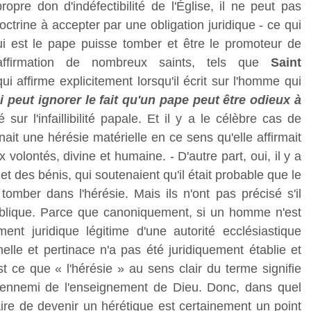
opre don d'indéfectibilité de l'Église, il ne peut pas
trine à accepter par une obligation juridique - ce qui
ui est le pape puisse tomber et être le promoteur de
l'affirmation de nombreux saints, tels que
Saint
qui affirme explicitement lorsqu'il écrit sur l'homme qui
i peut ignorer le fait qu'un pape peut être odieux à
 sur l'infaillibilité papale. Et il y a le célèbre cas de
nait une hérésie matérielle en ce sens qu'elle affirmait
x volontés, divine et humaine. - D'autre part, oui, il y a
 des bénis, qui soutenaient qu'il était probable que le
tomber dans l'hérésie. Mais ils n'ont pas précisé s'il
publique. Parce que canoniquement, si un homme n'est
t juridique légitime d'une autorité ecclésiastique
lle et pertinace n'a pas été juridiquement établie et
st ce que « l'hérésie » au sens clair du terme signifie
un ennemi de l'enseignement de Dieu. Donc, dans quel
aire de devenir un hérétique est certainement un point