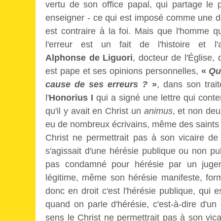
vertu de son office papal, qui partage le pr
enseigner - ce qui est imposé comme une doc
est contraire à la foi. Mais que l'homme q
l'erreur est un fait de l'histoire et 
Alphonse de Liguori
, docteur de l'Église, 
est pape et ses opinions personnelles,
«
Qu
cause de ses erreurs ?
»
, dans son traité
l'
Honorius I
qui a signé une lettre qui conte
qu'il y avait en Christ un
animus
, et non deu
eu de nombreux écrivains, même des saints et
Christ ne permettrait pas à son vicaire de 
s'agissait d'une hérésie publique ou non 
pas condamné pour hérésie par un jugemen
légitime, même son hérésie manifeste, forme
donc en droit c'est l'hérésie publique, qui e
quand on parle d'hérésie, c'est-à-dire d'
sens le Christ ne permettrait pas à son vic