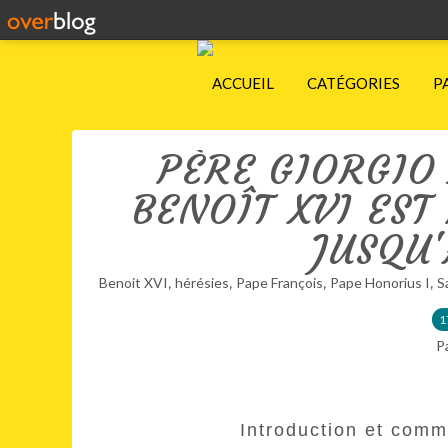
ACCUEIL
CATÉGORIES
P
PÈRE GIORGIO 
BENOÎT XVI EST
JUSQU
,
,
,
,
Benoit XVI
hérésies
Pape François
Pape Honorius I
S
1
P
Introduction et comm