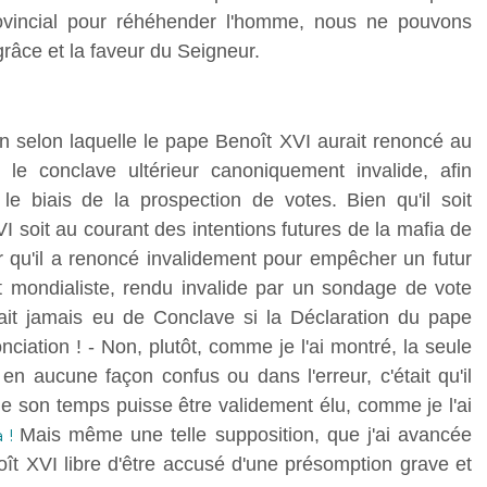
ovincial pour réhéhender l'homme, nous ne pouvons
grâce et la faveur du Seigneur.
tion selon laquelle le pape Benoît XVI aurait renoncé au
 le conclave ultérieur canoniquement invalide, afin
 le biais de la prospection de votes. Bien qu'il soit
 soit au courant des intentions futures de la mafia de
er qu'il a renoncé invalidement pour empêcher un futur
t mondialiste, rendu invalide par un sondage de vote
rait jamais eu de Conclave si la Déclaration du pape
ciation ! - Non, plutôt, comme je l'ai montré, la seule
t en aucune façon confus ou dans l'erreur, c'était qu'il
 de son temps puisse être validement élu, comme je l'ai
Mais même une telle supposition, que j'ai avancée
a !
ît XVI libre d'être accusé d'une présomption grave et