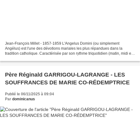
Jean-François Millet - 1857-1859 L'Angelus Domini (ou simplement
Angélus) est l'une des dévotions mariales les plus répandues dans la
tradition catholique. Caractérisée par son rythme triquotidien (matin, midi et
soir) ponctué par la sonnerie des cloches,...
Père Réginald GARRIGOU-LAGRANGE - LES
SOUFFRANCES DE MARIE CO-RÉDEMPTRICE
Publié le 06/11/2025 à 09:04
Par
dominicanus