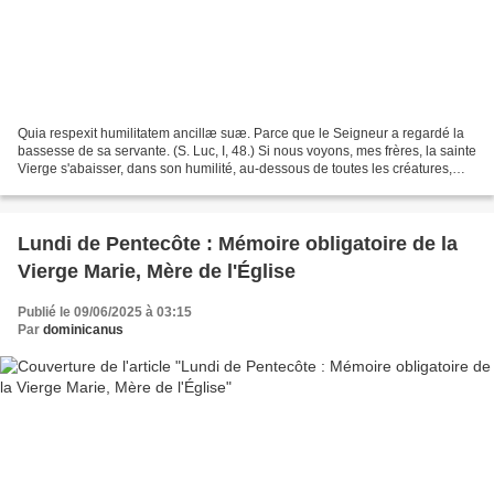
Quia respexit humilitatem ancillæ suæ. Parce que le Seigneur a regardé la
bassesse de sa servante. (S. Luc, I, 48.) Si nous voyons, mes frères, la sainte
Vierge s'abaisser, dans son humilité, au-dessous de toutes les créatures,
nous voyons aussi cette...
Lundi de Pentecôte : Mémoire obligatoire de la
Vierge Marie, Mère de l'Église
Publié le 09/06/2025 à 03:15
Par
dominicanus