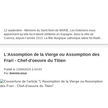
12 septembre - Mémoire du Saint Nom de MARIE. Les historiens nous
apprennent qu’elle fut d’abord célébrée en Espagne, dans la ville de
Cuenca, depuis l’année 1513. La fête liturgique catholique latine fut établie
par le pape Innocent XI en 1683. Le Nom...
L'Assomption de la Vierge ou Assomption des
Frari - Chef-d'oeuvre du Titien
Publié le 13/08/2025 à 04:03
Par
dominicanus