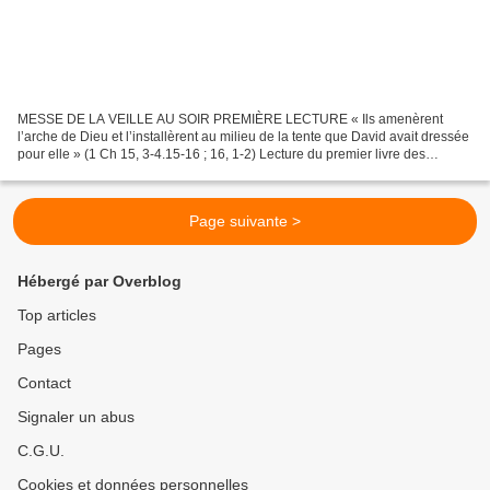
MESSE DE LA VEILLE AU SOIR PREMIÈRE LECTURE « Ils amenèrent
l’arche de Dieu et l’installèrent au milieu de la tente que David avait dressée
pour elle » (1 Ch 15, 3-4.15-16 ; 16, 1-2) Lecture du premier livre des
Chroniques En ces jours-là, David rassembla...
Page suivante >
Hébergé par Overblog
Top articles
Pages
Contact
Signaler un abus
C.G.U.
Cookies et données personnelles