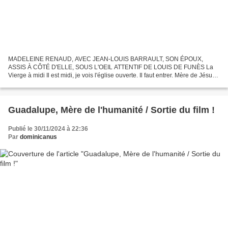
MADELEINE RENAUD, AVEC JEAN-LOUIS BARRAULT, SON ÉPOUX,
ASSIS À CÔTÉ D'ELLE, SOUS L'OEIL ATTENTIF DE LOUIS DE FUNÈS La
Vierge à midi Il est midi, je vois l'église ouverte. Il faut entrer. Mère de Jésus-
Christ, je ne viens pas prier. Je n'ai rien à offrir...
Guadalupe, Mère de l'humanité / Sortie du film !
Publié le 30/11/2024 à 22:36
Par
dominicanus