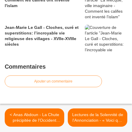
Comment les califes ont inventé
l'islam
Jean-Marie Le Gall - Cloches, curé et
superstitions: l’incroyable vie
religieuse des villages - XVIIe-XVIIIe
siècles
Commentaires
Ajouter un commentaire
< Anas Abdoun - La Chute
Lectures de la Solennité de
précipitée de l'Occident
l'Annonciation - « Voici que
avant 2030
tu vas concevoir et enfanter
un fils » >