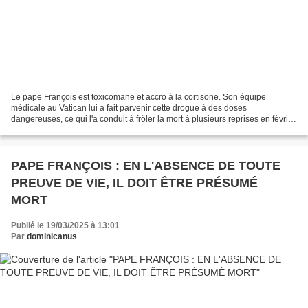
Le pape François est toxicomane et accro à la cortisone. Son équipe
médicale au Vatican lui a fait parvenir cette drogue à des doses
dangereuses, ce qui l'a conduit à frôler la mort à plusieurs reprises en février.
Et c'est de cela qu'il se remet à l'hôpital....
PAPE FRANÇOIS : EN L'ABSENCE DE TOUTE
PREUVE DE VIE, IL DOIT ÊTRE PRÉSUMÉ
MORT
Publié le 19/03/2025 à 13:01
Par
dominicanus