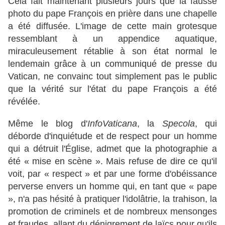
Cela fait maintenant plusieurs jours que la fausse
photo du pape François en prière dans une chapelle
a été diffusée. L'image de cette main grotesque
ressemblant à un appendice aquatique,
miraculeusement rétablie à son état normal le
lendemain grâce à un communiqué de presse du
Vatican, ne convainc tout simplement pas le public
que la vérité sur l'état du pape François a été
révélée.
Même le blog d'
InfoVaticana
, la
Specola
, qui
déborde d'inquiétude et de respect pour un homme
qui a détruit l'Église, admet que la photographie a
été « mise en scène ». Mais refuse de dire ce qu'il
voit, par « respect » et par une forme d'obéissance
perverse envers un homme qui, en tant que « pape
», n'a pas hésité à pratiquer l'idolâtrie, la trahison, la
promotion de criminels et de nombreux mensonges
et fraudes, allant du dénigrement de laïcs pour qu'ils