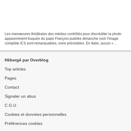
Les manœuvres théâtrales des médias contrôlés pour discréditer la photo
apparemment truquée du pape François publiée dimanche (voir l'image
complète ICI) sont remarquables, voire prévisibles. En Italie, aucun «
problème » n'a été évoqué concernant la...
Hébergé par Overblog
Top articles
Pages
Contact
Signaler un abus
C.G.U.
Cookies et données personnelles
Préférences cookies