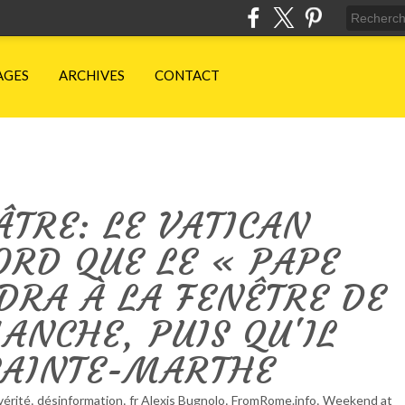
AGES
ARCHIVES
CONTACT
ÂTRE: LE VATICAN
ORD QUE LE « PAPE
DRA À LA FENÊTRE DE
ANCHE, PUIS QU'IL
SAINTE-MARTHE
,
,
,
,
vérité
désinformation
fr Alexis Bugnolo
FromRome.info
Weekend at