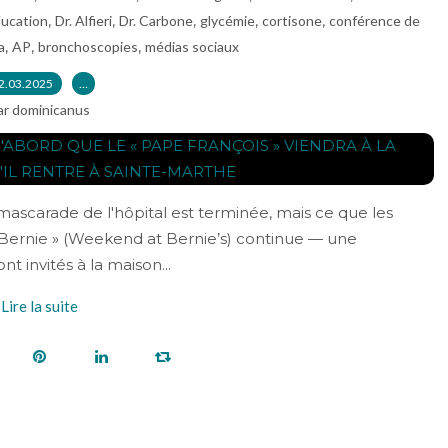
,
,
,
,
,
ucation
Dr. Alfieri
Dr. Carbone
glycémie
cortisone
conférence de
,
,
,
a
AP
bronchoscopies
médias sociaux
2.03.2025
…
ar dominicanus
ascarade de l'hôpital est terminée, mais ce que les
Bernie » (Weekend at Bernie’s) continue — une
 invités à la maison...
Lire la suite