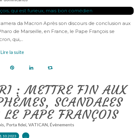
ticamera da Macron Après son discours de conclusion aux
Pharo de Marseille, en France, le Pape François se
n, qui,...
Lire la suite
TRI : METTRE FIN AUX
SPHÈMES, SCANDALES
 LE PAPE FRANÇOIS
,
,
,
is
Porta fidei
VATICAN
Évènements
1.10.2023
…