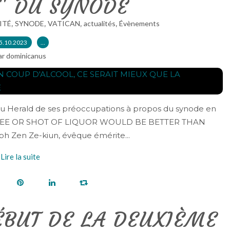
T" DU SYNODE
,
,
,
,
ITÉ
SYNODE
VATICAN
actualités
Évènements
5.10.2023
…
ar dominicanus
e au Herald de ses préoccupations à propos du synode en
FFEE OR SHOT OF LIQUOR WOULD BE BETTER THAN
 Zen Ze-kiun, évêque émérite...
Lire la suite
ÉBUT DE LA DEUXIÈME