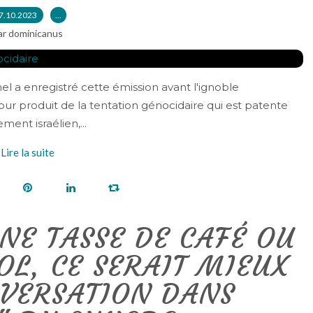
7.10.2023
…
ar dominicanus
l a enregistré cette émission avant l'ignoble
r produit de la tentation génocidaire qui est patente
ent israélien,...
Lire la suite
NE TASSE DE CAFÉ OU
OL, CE SERAIT MIEUX
NVERSATION DANS