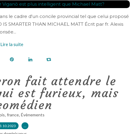
ns le cadre d'un concile provincial tel que celui proposé
Ò IS SMARTER THAN MICHAEL MATT Écrit par fr. Alexis
risée...
Lire la suite
ron fait attendre le
ui est furieux, mais
comédien
,
,
ois
france
Évènements
3.10.2023
…
ar dominicanus