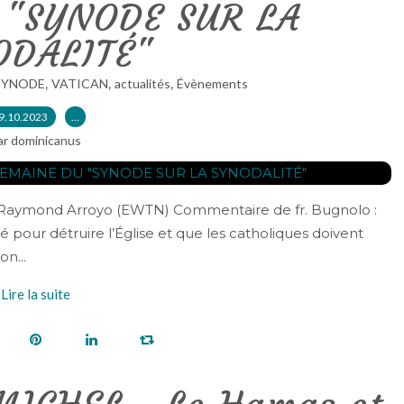
 "SYNODE SUR LA
ODALITÉ"
,
,
,
SYNODE
VATICAN
actualités
Évènements
9.10.2023
…
ar dominicanus
r Raymond Arroyo (EWTN) Commentaire de fr. Bugnolo :
é pour détruire l’Église et que les catholiques doivent
on...
Lire la suite