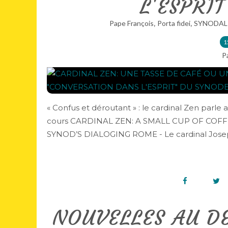
L'ESPRI
,
,
Pape François
Porta fidei
SYNODAL
1
P
« Confus et déroutant » : le cardinal Zen parl
cours CARDINAL ZEN: A SMALL CUP OF CO
SYNOD’S DIALOGING ROME - Le cardinal Joseph
NOUVELLES AU D