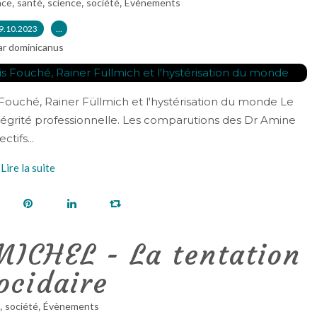
,
,
,
,
nce
santé
science
société
Évènements
9.10.2023
…
ar dominicanus
ouché, Rainer Füllmich et l'hystérisation du monde Le
'intégrité professionnelle. Les comparutions des Dr Amine
tifs...
Lire la suite
ICHEL - La tentation
ocidaire
,
,
société
Évènements