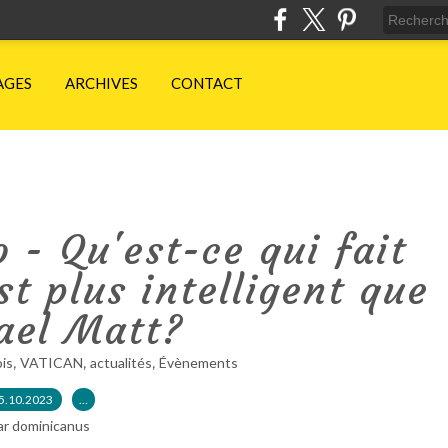
AGES
ARCHIVES
CONTACT
o - Qu'est-ce qui fait
t plus intelligent que
ael Matt?
,
,
,
is
VATICAN
actualités
Évènements
5.10.2023
…
ar dominicanus