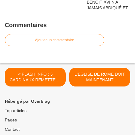
Commentaires
Ajouter un commentaire
< FLASH INFO : 5
L'ÉGLISE DE ROME DOIT
CARDINAUX REMETTENT
MAINTENANT
EN QUESTION LA
RETOURNER À SUTRI >
CATHOLICITÉ DU PAPE
FRANÇOIS, PUBLIENT
Hébergé par Overblog
UNE NOUVELLE FOIS DES
DUBIA (Mis à jour)
Top articles
Pages
Contact