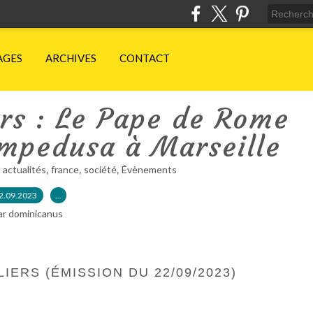
AGES
ARCHIVES
CONTACT
ers : Le Pape de Rome
ampedusa à Marseille
,
,
,
,
actualités
france
société
Évènements
2.09.2023
…
ar dominicanus
LIERS (ÉMISSION DU 22/09/2023)