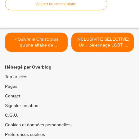
Ajouter un commentaire
< Suivre le Christ: plus
INCLUSIVITÉ SÉLECTIVE:
qu'une affaire de
Un « pèlerinage LGBT »
sentiments - Homélie
attendu pour la première
23ème dimanche du Temps
fois au Vatican - La FSSPX
Ordinaire C
mise à l'écart >
Hébergé par Overblog
Top articles
Pages
Contact
Signaler un abus
C.G.U.
Cookies et données personnelles
Préférences cookies