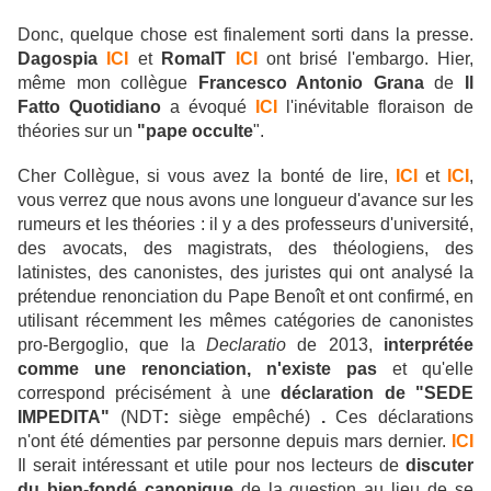
Donc, quelque chose est finalement sorti dans la presse.
Dagospia
ICI
et
RomaIT
ICI
ont brisé l'embargo. Hier,
même mon collègue
Francesco Antonio Grana
de
Il
Fatto Quotidiano
a évoqué
ICI
l'inévitable floraison de
théories sur un
"pape occulte
".
Cher Collègue, si vous avez la bonté de lire,
ICI
et
ICI
,
vous verrez que nous avons une longueur d'avance sur les
rumeurs et les théories : il y a des professeurs d'université,
des avocats, des magistrats, des théologiens, des
latinistes, des canonistes, des juristes qui ont analysé la
prétendue renonciation du Pape Benoît et ont confirmé, en
utilisant récemment les mêmes catégories de canonistes
pro-Bergoglio, que la
Declaratio
de 2013,
interprétée
comme une renonciation, n'existe pas
et qu'elle
correspond précisément à une
déclaration de "SEDE
IMPEDITA"
(NDT
:
siège empêché)
.
Ces déclarations
n'ont été démenties par personne depuis mars dernier.
ICI
Il serait intéressant et utile pour nos lecteurs de
discuter
du bien-fondé canonique
de la question au lieu de se