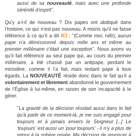
aussi de sa
nouveauté
, mais avec une profonde
sérénité d'esprit".
Qu'y a-t-il de nouveau ? Dix papes ont abdiqué dans
l'histoire, ce qui n'est pas nouveau. A moins qu'il ne fasse
référence à ce qu'il a dit
ICI
: "(Comme moi, ndlr),
aucun
pape n'a démissionné depuis mille ans et même au
premier millénaire c'était une exception
". Nous avons vu
qu'il fait référence au seul pape qui, au cours du premier
millénaire, a été chassé par un antipape, perdant le
ministère, comme il l'a fait, mais restant pape à tous
égards. La
NOUVEAUTÉ
réside donc dans le fait qu'il a
volontairement et librement
abandonné le gouvernement
de l'Église à lui-même, en raison de son incapacité à le
gérer.
"
La gravité de la décision résidait aussi dans le fait
qu'à partir de ce moment-là, je me suis engagé pour
toujours et à jamais envers le Seigneur [...] Le
'toujours' est aussi un 'pour toujours' - il n'y a plus de
retour à la sphère privée. Ma décision de renoncer à