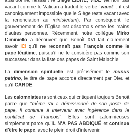
abandonné, laissant le
Siège LIBRE, VIDE
(et non pas
vacant comme le Vatican a traduit le verbe "
vacet
" : il est
canoniquement impossible que le Siège reste vacant avec
la renonciation au
ministerium
). Par conséquent, le
gouvernement de l'Église est désormais entre les mains
d'autres personnes. Récemment, notre collègue
Mirko
Ciminiello
a découvert que Benoît XVI fait clairement
savoir
ICI
qu'il
ne reconnaît pas François comme le
pape légitime
, puisqu'il ne le considère pas comme son
successeur dans la liste des papes de Saint Malachie.
La
dimension spirituelle
est précisément le
munus
petrino
, le titre de pape accordé directement par Dieu et
qu'il
GARDE
.
Les
calomniateurs
sont ceux qui critiquent toujours Benoît
parce que "
même s'il a démissionné de son poste de
pape, il continue à intervenir avec ingérence dans le
pontificat de François
". Elles sont calomnieuses
simplement parce qu'
IL N'A PAS ABDIQUÉ
et
continue
d'être le pape
, avec le plein droit d'intervenir.