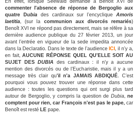
En effet, lorsque Seewald demande à Benoît XVI de
commenter l'absence de réponse de Bergoglio aux
quatre D
ubia
des cardinaux sur l'encyclique
Amoris
laetitia
, (sur la
communion aux divorcés remariés
)
Benoît XVI ne répond pas directement, mais se réfère à sa
dernière audience publique du 27 février 2013, un jour
avant l'entrée en vigueur de la sede impedita annoncée
dans la Declaratio. Dans le texte de l'audience
ICI
, il n'y a,
en fait,
AUCUNE RÉPONSE QUEL QU'ELLE SOIT AU
SUJET DES
DUBIA
des cardinaux : il n'y a aucune
mention des divorcés ou de l'Eucharistie, mais il y a un
message très clair qu
'il n'a JAMAIS ABDIQUÉ
. C'est
pourquoi vous pouvez trouver une réponse dans cette
audience : toutes les questions qui ont surgi plus tard
autour de Bergoglio, y compris la question de
Dubia
,
ne
comptent pour rien, car François n'est pas le pape,
car
Benoît est resté
LE
pape.