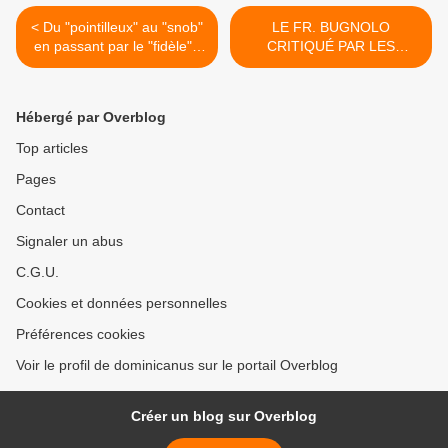
< Du "pointilleux" au "snob"
LE FR. BUGNOLO
en passant par le "fidèle" :
CRITIQUÉ PAR LES
10 façons d'échapper à la
ETATS-UNIS ET L’ITALIE
Magna Quaestio sur le
POUR AVOIR AVERTI
pape Ratzinger
L’HUMANITÉ -
Hébergé par Overblog
Commentaire du Fr. Alexis
Bugnolo >
Top articles
Pages
Contact
Signaler un abus
C.G.U.
Cookies et données personnelles
Préférences cookies
Voir le profil de dominicanus sur le portail Overblog
Créer un blog sur Overblog