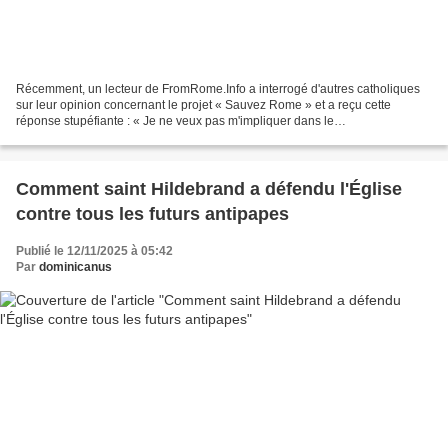
Récemment, un lecteur de FromRome.Info a interrogé d'autres catholiques
sur leur opinion concernant le projet « Sauvez Rome » et a reçu cette
réponse stupéfiante : « Je ne veux pas m'impliquer dans le
sédévacantisme.» Je suis sidéré par une telle ignorance,...
Comment saint Hildebrand a défendu l'Église
contre tous les futurs antipapes
Publié le 12/11/2025 à 05:42
Par
dominicanus