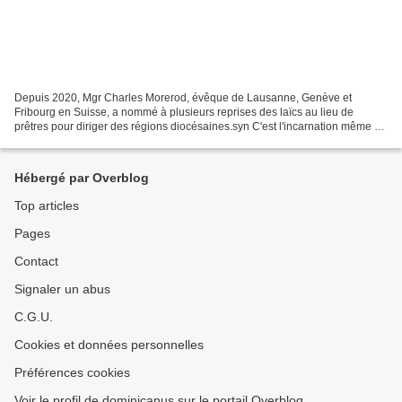
Depuis 2020, Mgr Charles Morerod, évêque de Lausanne, Genève et
Fribourg en Suisse, a nommé à plusieurs reprises des laïcs au lieu de
prêtres pour diriger des régions diocésaines.syn C'est l'incarnation même de
la maltraitance et de la négligence que...
Hébergé par Overblog
Top articles
Pages
Contact
Signaler un abus
C.G.U.
Cookies et données personnelles
Préférences cookies
Voir le profil de dominicanus sur le portail Overblog