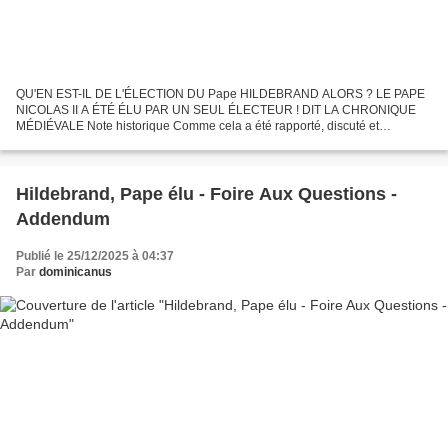
QU'EN EST-IL DE L'ÉLECTION DU Pape HILDEBRAND ALORS ? LE PAPE
NICOLAS II A ÉTÉ ÉLU PAR UN SEUL ÉLECTEUR ! DIT LA CHRONIQUE
MÉDIÉVALE Note historique Comme cela a été rapporté, discuté et
commenté l'année dernière, le Pape Nicolas II fut élu en 1058, après...
Hildebrand, Pape élu - Foire Aux Questions -
Addendum
Publié le 25/12/2025 à 04:37
Par
dominicanus