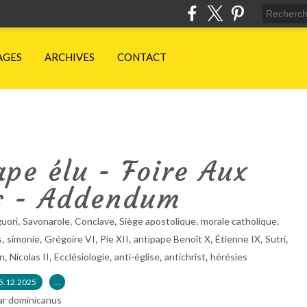
AGES
ARCHIVES
CONTACT
pe élu - Foire Aux
s - Addendum
,
,
,
,
,
guori
Savonarole
Conclave
Siège apostolique
morale catholique
,
,
,
,
,
,
,
s
simonie
Grégoire VI
Pie XII
antipape Benoît X
Étienne IX
Sutri
,
,
,
,
,
en
Nicolas II
Ecclésiologie
anti-église
antichrist
hérésies
5.12.2025
…
ar dominicanus