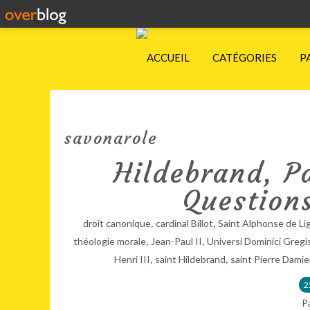
ACCUEIL
CATÉGORIES
P
savonarole
Hildebrand, Pa
Question
,
,
droit canonique
cardinal Billot
Saint Alphonse de Li
,
,
théologie morale
Jean-Paul II
Universi Dominici Gregi
,
,
Henri III
saint Hildebrand
saint Pierre Dami
2
P