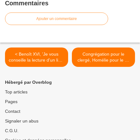
Commentaires
Ajouter un commentaire
< Benoît XVI, 'Je vous
Congrégation pour le
conseille la lecture d'un livre
clergé, Homélie pour le 5e
extraordinaire' - Youcat
dimanche du Temps
dédicacé par le pape
Ordinaire A - 2 >
Hébergé par Overblog
Top articles
Pages
Contact
Signaler un abus
C.G.U.