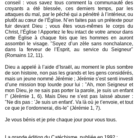
conseil : vous savez tous comment la communauté des
croyants a été blessée, ces derniers temps, par les
attaques du mal, par le péché qui a pénétré à l’intérieur, ou
plutôt au cœur de l’Église. N’en faites pas un prétexte pour
fuir devant Dieu ; vous êtes vous-mêmes le corps du
Christ, l’Église ! Apportez le feu intact de votre amour dans
cette Église à chaque fois que les hommes en auront
assombri le visage. "Soyez d’un zèle sans nonchalance,
dans la ferveur de l’Esprit, au service du Seigneur"
(Romains 12, 11).
Dieu a appelé à l’aide d’Israël, au moment le plus sombre
de son histoire, non pas les grands et les gens considérés,
mais un jeune nommé Jérémie ; Jérémie s’est senti investi
d’une mission trop lourde pour lui : "Ah, mon Seigneur et
mon Dieu, je ne sais pas porter la parole, je suis un enfant
!" (Jérémie 1, 6). Mais Dieu ne s’est pas laissé abuser :
"Ne dis pas : 'Je suis un enfant'. Va là où je t’envoie, et tout
ce que je t’ordonnerai, dis-le" (Jérémie 1, 7).
Je vous bénis et je prie chaque jour pour vous tous.
La grande édition du Catéchisme, publiée en 1992 :