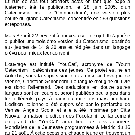
Et l’un de ses tout premiers actes en tant que pape a
justement été la publication, le 28 juin 2005, d’un
Catéchisme bis : le "Compendium", une version plus
courte du grand Catéchisme, concentrée en 598 questions
et réponses.
Mais Benoît XVI revient à nouveau sur le sujet. Il s’apprête
à publier une troisième version du Catéchisme, destinée
aux jeunes de 14 à 20 ans et rédigée dans un langage
prévu pour mieux leur convenir.
L’ouvrage est intitulé "YouCat", acronyme de "Youth
Catechism", catéchisme des jeunes. Ce projet est né en
Autriche, sous la supervision du cardinal archevêque de
Vienne, Christoph Schönborn. La langue d’origine du livre
est donc l’allemand. Des traductions en douze autres
langues sont en cours et seront publiées peu à peu dans
les différents pays à partir du mois de mars prochain.
L'édition italienne a été supervisée par le patriarche de
Venise, Angelo Scola, et elle a été imprimée par Città
Nuova, la maison d’édition des Focolarini. Le lancement
en grand de "YouCat" aura lieu lors des Journées
Mondiales de la Jeunesse programmées à Madrid du 16
au 21 août. À cette occasion, chaque jeune en trouvera un