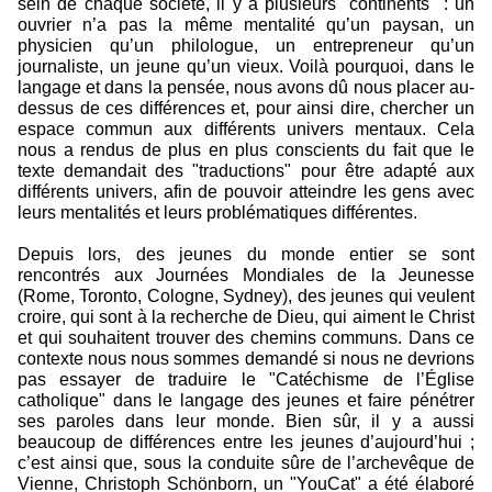
sein de chaque société, il y a plusieurs "continents" : un
ouvrier n’a pas la même mentalité qu’un paysan, un
physicien qu’un philologue, un entrepreneur qu’un
journaliste, un jeune qu’un vieux. Voilà pourquoi, dans le
langage et dans la pensée, nous avons dû nous placer au-
dessus de ces différences et, pour ainsi dire, chercher un
espace commun aux différents univers mentaux. Cela
nous a rendus de plus en plus conscients du fait que le
texte demandait des "traductions" pour être adapté aux
différents univers, afin de pouvoir atteindre les gens avec
leurs mentalités et leurs problématiques différentes.
Depuis lors, des jeunes du monde entier se sont
rencontrés aux Journées Mondiales de la Jeunesse
(Rome, Toronto, Cologne, Sydney), des jeunes qui veulent
croire, qui sont à la recherche de Dieu, qui aiment le Christ
et qui souhaitent trouver des chemins communs. Dans ce
contexte nous nous sommes demandé si nous ne devrions
pas essayer de traduire le "Catéchisme de l’Église
catholique" dans le langage des jeunes et faire pénétrer
ses paroles dans leur monde. Bien sûr, il y a aussi
beaucoup de différences entre les jeunes d’aujourd’hui ;
c’est ainsi que, sous la conduite sûre de l’archevêque de
Vienne, Christoph Schönborn, un "YouCat" a été élaboré