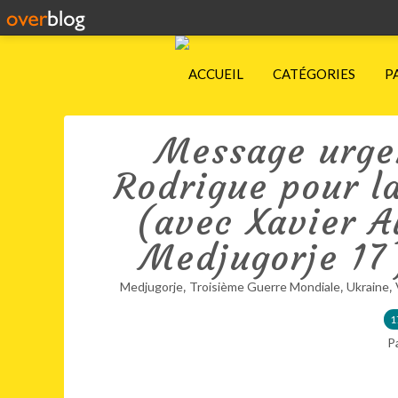
ACCUEIL
CATÉGORIES
P
Message urge
Rodrigue pour l
(avec Xavier A
Medjugorje 17 
,
,
,
Medjugorje
Troisième Guerre Mondiale
Ukraine
1
P