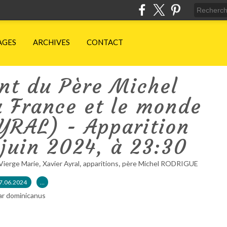
AGES
ARCHIVES
CONTACT
nt du Père Michel
a France et le monde
YRAL) - Apparition
juin 2024, à 23:30
,
,
,
Vierge Marie
Xavier Ayral
apparitions
père Michel RODRIGUE
7.06.2024
…
ar dominicanus