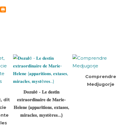
Comprendre
Medjugorje
𝐃𝐨𝐳𝐮𝐥é - 𝐋𝐞 𝐝𝐞𝐬𝐭𝐢𝐧
, dit
𝐞𝐱𝐭𝐫𝐚𝐨𝐫𝐝𝐢𝐧𝐚𝐢𝐫𝐞 𝐝𝐞 𝐌𝐚𝐫𝐢𝐞-
cie
𝐇𝐞𝐥𝐞𝐧𝐞 (𝐚𝐩𝐩𝐚𝐫𝐢𝐭𝐢𝐨𝐧𝐬, 𝐞𝐱𝐭𝐚𝐬𝐞𝐬,
onte
𝐦𝐢𝐫𝐚𝐜𝐥𝐞𝐬, 𝐦𝐲𝐬𝐭è𝐫𝐞𝐬...)
rles