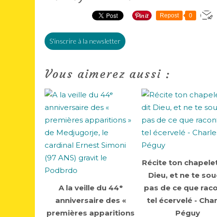
Repost
0
S'inscrire à la newsletter
Vous aimerez aussi :
Récite ton chapelet
Dieu, et ne te sou
A la veille du 44ᵉ
pas de ce que rac
anniversaire des «
tel écervelé - Cha
premières apparitions
Péguy