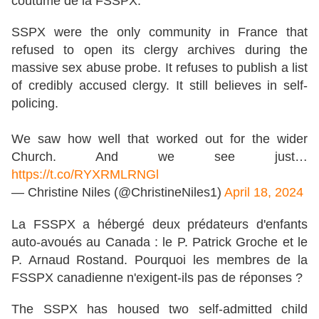
coutume de la FSSPX.
SSPX were the only community in France that
refused to open its clergy archives during the
massive sex abuse probe. It refuses to publish a list
of credibly accused clergy. It still believes in self-
policing.
We saw how well that worked out for the wider
Church. And we see just…
https://t.co/RYXRMLRNGl
— Christine Niles (@ChristineNiles1)
April 18, 2024
La FSSPX a hébergé deux prédateurs d'enfants
auto-avoués au Canada : le P. Patrick Groche et le
P. Arnaud Rostand. Pourquoi les membres de la
FSSPX canadienne n'exigent-ils pas de réponses ?
The SSPX has housed two self-admitted child