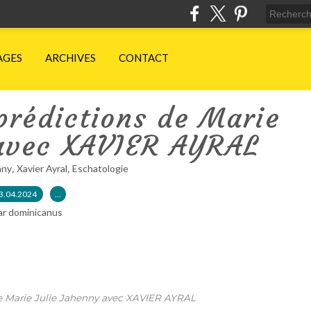
AGES
ARCHIVES
CONTACT
prédictions de Marie
 avec XAVIER AYRAL
,
,
nny
Xavier Ayral
Eschatologie
3.04.2024
…
ar dominicanus
e Marie Julie Jahenny avec XAVIER AYRAL