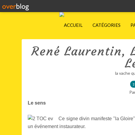
ACCUEIL
CATÉGORIES
P
René Laurentin, 
L
la vache q
1
Pa
Le sens
Ce signe divin manifeste "la Gloire" d
un événement instaurateur.