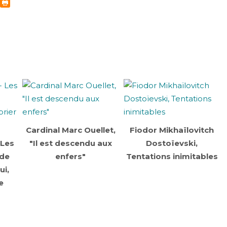
Cardinal Marc Ouellet,
Fiodor Mikhaïlovitch
 Les
"Il est descendu aux
Dostoïevski,
 de
enfers"
Tentations inimitables
ui,
e