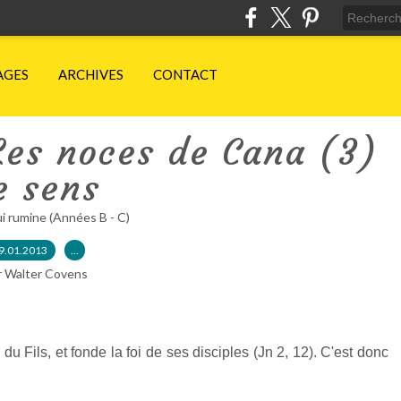
AGES
ARCHIVES
CONTACT
Les noces de Cana (3)
e sens
ui rumine (Années B - C)
9.01.2013
…
r Walter Covens
u Fils, et fonde la foi de ses disciples (Jn 2, 12). C'est donc