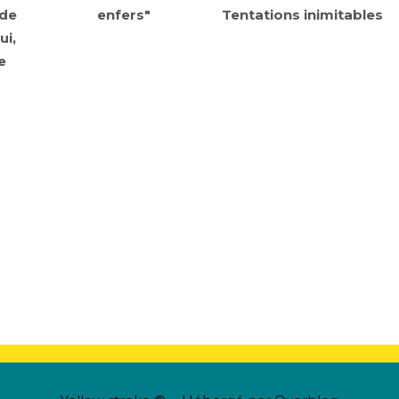
 de
enfers"
Tentations inimitables
ui,
e