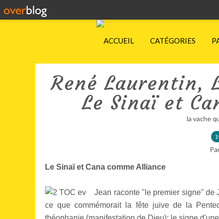
ACCUEIL
CATÉGORIES
P
René Laurentin, 
Le Sinaï et C
la vache q
1
Pa
Le Sinaï et Cana comme Alliance
Jean raconte "le premier signe" de J
ce que commémorait la fête juive de la Pent
théophanie (manifestation de Dieu): le signe d'une