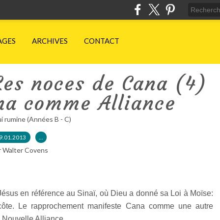
AGES
ARCHIVES
CONTACT
Les noces de Cana (4)
ana comme Alliance
ui rumine (Années B - C)
9.01.2013
…
r Walter Covens
ésus en référence au Sinaï, où Dieu a donné sa Loi à Moïse:
ecôte. Le rapprochement manifeste Cana comme une autre
 Nouvelle Alliance.