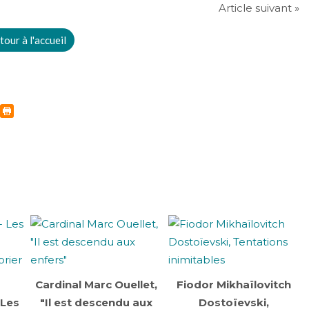
Article suivant »
tour à l'accueil
Cardinal Marc Ouellet,
Fiodor Mikhaïlovitch
 Les
"Il est descendu aux
Dostoïevski,