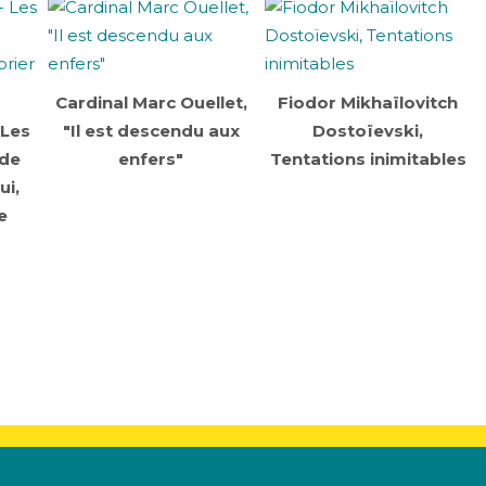
Cardinal Marc Ouellet,
Fiodor Mikhaïlovitch
 Les
"Il est descendu aux
Dostoïevski,
 de
enfers"
Tentations inimitables
ui,
e