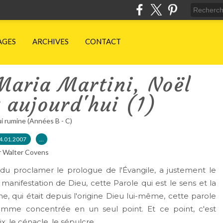
AGES
ARCHIVES
CONTACT
Maria Martini, Noël
 aujourd'hui (1)
ui rumine (Années B - C)
4.01.2007
…
r Walter Covens
u proclamer le prologue de l'Évangile, a justement le
manifestation de Dieu, cette Parole qui est le sens et la
ine, qui était depuis l'origine Dieu lui-même, cette parole
 comme concentrée en un seul point. Et ce point, c'est
x, le cénacle, le sépulcre.