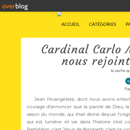
ACCUEIL
CATÉGORIES
P
Cardinal Carlo 
nous rejoint
la vache q
0
Pa
Jean l'évangéliste, dont nous avons entend
courage d'annoncer que la parole de Dieu, la 
raison du monde, qui était divine depuis l'orig
qui est lumière et vie dans l'histoire s'est
Bethélem, c'est Jésus de Nazareth, c'est sa croi