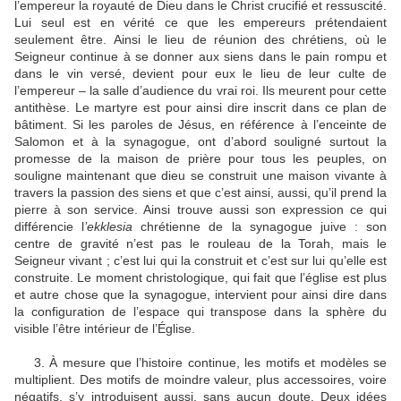
l’empereur la royauté de Dieu dans le Christ crucifié et ressuscité.
Lui seul est en vérité ce que les empereurs prétendaient
seulement être. Ainsi le lieu de réunion des chrétiens, où le
Seigneur continue à se donner aux siens dans le pain rompu et
dans le vin versé, devient pour eux le lieu de leur culte de
l’empereur – la salle d’audience du vrai roi. Ils meurent pour cette
antithèse. Le martyre est pour ainsi dire inscrit dans ce plan de
bâtiment. Si les paroles de Jésus, en référence à l’enceinte de
Salomon et à la synagogue, ont d’abord souligné surtout la
promesse de la maison de prière pour tous les peuples, on
souligne maintenant que dieu se construit une maison vivante à
travers la passion des siens et que c’est ainsi, aussi, qu’il prend la
pierre à son service. Ainsi trouve aussi son expression ce qui
différencie l
’ekklesia
chrétienne de la synagogue juive : son
centre de gravité n’est pas le rouleau de la Torah, mais le
Seigneur vivant ; c’est lui qui la construit et c’est sur lui qu’elle est
construite. Le moment christologique, qui fait que l’église est plus
et autre chose que la synagogue, intervient pour ainsi dire dans
la configuration de l’espace qui transpose dans la sphère du
visible l’être intérieur de l’Église.
3. À mesure que l’histoire continue, les motifs et modèles se
multiplient. Des motifs de moindre valeur, plus accessoires, voire
négatifs, s’y introduisent aussi, sans aucun doute. Deux idées