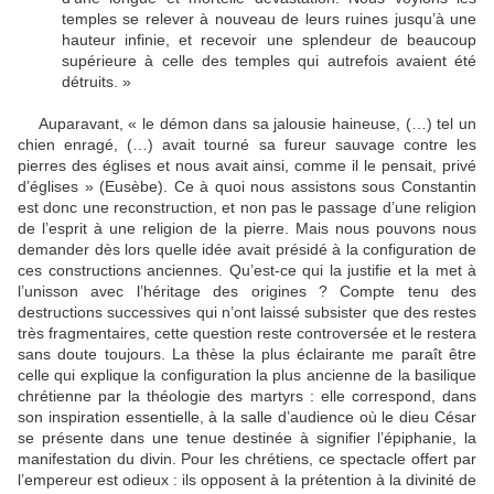
temples se relever à nouveau de leurs ruines jusqu’à une
hauteur infinie, et recevoir une splendeur de beaucoup
supérieure à celle des temples qui autrefois avaient été
détruits. »
Auparavant, « le démon dans sa jalousie haineuse, (…) tel un
chien enragé, (…) avait tourné sa fureur sauvage contre les
pierres des églises et nous avait ainsi, comme il le pensait, privé
d’églises » (Eusèbe). Ce à quoi nous assistons sous Constantin
est donc une reconstruction, et non pas le passage d’une religion
de l’esprit à une religion de la pierre. Mais nous pouvons nous
demander dès lors quelle idée avait présidé à la configuration de
ces constructions anciennes. Qu’est-ce qui la justifie et la met à
l’unisson avec l’héritage des origines ? Compte tenu des
destructions successives qui n’ont laissé subsister que des restes
très fragmentaires, cette question reste controversée et le restera
sans doute toujours. La thèse la plus éclairante me paraît être
celle qui explique la configuration la plus ancienne de la basilique
chrétienne par la théologie des martyrs : elle correspond, dans
son inspiration essentielle, à la salle d’audience où le dieu César
se présente dans une tenue destinée à signifier l’épiphanie, la
manifestation du divin. Pour les chrétiens, ce spectacle offert par
l’empereur est odieux : ils opposent à la prétention à la divinité de