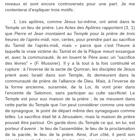
niveaux et sont encore controversés pour une part. Je me
contenterai d’expliquer trois motifs :
1. Les apôtres, comme Jésus lui-même, ont aimé dans le
Temple un lieu de prière. Les Actes des Apôtres rapportent (3, 1)
que
Pierre et Jean montaient au Temple pour la prière de trois
heures de l’après-midi
, non, certes, pour prendre part au sacrifice
du Tamid de l’après-midi, mais « parce que c’est l’heure à
laquelle la vraie victime du Tamid et de la Pâque meurt exsangue
et, avec la communauté, ils en louent le Père avec un "sacrifice
des lèvres" » (F. Mussner). Il y a là tout à la fois continuité et
rupture : à l’inverse de la secte de Qumran, les disciples de Jésus
prient avec Israël dans son Temple, ils demeurent dans la
communauté de prière de l’alliance de Dieu. Mais, à l’inverse de
la forme ancienne, surannée, de la Loi, ils vont prier dans
l’enceinte de Salomon, sans participer au culte sacrificiel. Le
Temple est pour eux maison de la prière ; ils se meuvent dans
cette partie du Temple que l’on peut considérer comme une sorte
de synagogue, le point de départ même des synagogues comme
telles. Le sacrifice était lié à Jérusalem, mais la maison de prière
pouvait être partout. On garde donc du Temple ce qui, en lui, est
porteur d’avenir : le lieu de l’assemblée, le lieu de la proclamation
de la parole, le lieu de la prière. Ainsi, d’un côté, il perd son