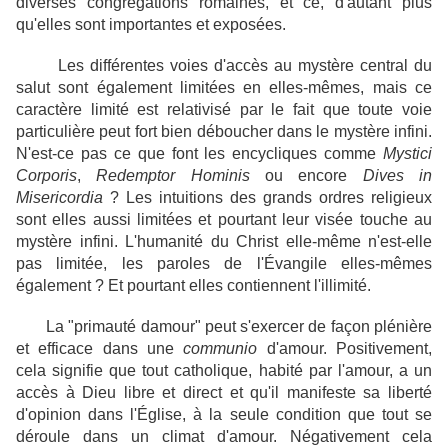
diverses congrégations romaines, et ce, d'autant plus
qu'elles sont importantes et exposées.
Les différentes voies d'accès au mystère central du
salut sont également limitées en elles-mêmes, mais ce
caractère limité est relativisé par le fait que toute voie
particulière peut fort bien déboucher dans le mystère infini.
N'est-ce pas ce que font les encycliques comme
Mystici
Corporis
,
Redemptor Hominis
ou encore
Dives in
Misericordia
? Les intuitions des grands ordres religieux
sont elles aussi limitées et pourtant leur visée touche au
mystère infini. L'humanité du Christ elle-même n'est-elle
pas limitée, les paroles de l'Évangile elles-mêmes
également ? Et pourtant elles contiennent l'illimité.
La "primauté damour" peut s'exercer de façon plénière
et efficace dans une
communio
d'amour. Positivement,
cela signifie que tout catholique, habité par l'amour, a un
accès à Dieu libre et direct et qu'il manifeste sa liberté
d'opinion dans l'Église, à la seule condition que tout se
déroule dans un climat d'amour. Négativement cela