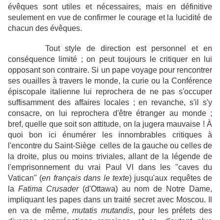
évêques sont utiles et nécessaires, mais en définitive
seulement en vue de confirmer le courage et la lucidité de
chacun des évêques.
Tout style de direction est personnel et en
conséquence limité ; on peut toujours le critiquer en lui
opposant son contraire. Si un pape voyage pour rencontrer
ses ouailles à travers le monde, la curie ou la Conférence
épiscopale italienne lui reprochera de ne pas s'occuper
suffisamment des affaires locales ; en revanche, s'il s'y
consacre, on lui reprochera d'être étranger au monde ;
bref, quelle que soit son attitude, on la jugera mauvaise ! À
quoi bon ici énumérer les innombrables critiques à
l'encontre du Saint-Siège  celles de la gauche ou celles de
la droite, plus ou moins triviales, allant de la légende de
l'emprisonnement du vrai Paul VI dans les "caves du
Vatican" (
en français dans le texte
) jusqu'aux requêtes de
la
Fatima Crusader
(
d'Ottawa) au nom de Notre Dame,
impliquant les papes dans un traité secret avec Moscou. Il
en va de même,
mutatis mutandis
, pour les préfets des