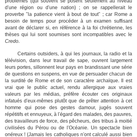
problèmes (qui souvent se posent seulement au niveau
d'une région ou d'une nation) ; on se rappellerait le
proverbe "la patience vient à bout de tout" ; car Rome a
besoin de temps pour procéder à un examen suffisant
avant de déclarer si, en référence à la foi chrétienne, les
thèses qui lui sont soumises sont incompatibles avec le
Credo
.
Certains outsiders, à qui les journaux, la radio et la
télévision, dans leur travail de sape, ouvrent largement
leurs portes, sillonnent leur pays en brandissant une série
de questions en suspens, en vue de persuader chacun de
la surdité de Rome et de son caractère archaïque. Il est
vrai que le public actuel, rendu allergique aux vraies
valeurs par les médias, préfère écouter ces originaux
infatués d'eux-mêmes plutôt que de prêter attention à cet
homme qui pose des gestes damour, jugés souvent
répétitifs et ennuyeux, à l'égard des malades, des pauvres,
des travailleurs de force, des pêcheurs, des tribus à moitié
civilisées du Pérou ou de l'Océanie. Un spectacle bien
onéreux ! (Jamais les catholiques n'ont calculé aussi bien