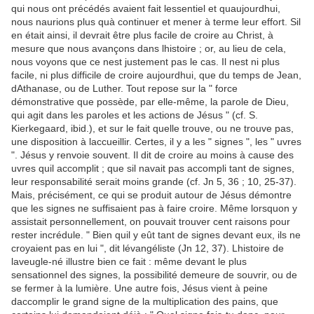
qui nous ont précédés avaient fait lessentiel et quaujourdhui,
nous naurions plus quà continuer et mener à terme leur effort. Sil
en était ainsi, il devrait être plus facile de croire au Christ, à
mesure que nous avançons dans lhistoire ; or, au lieu de cela,
nous voyons que ce nest justement pas le cas. Il nest ni plus
facile, ni plus difficile de croire aujourdhui, que du temps de Jean,
dAthanase, ou de Luther. Tout repose sur la " force
démonstrative que possède, par elle-même, la parole de Dieu,
qui agit dans les paroles et les actions de Jésus " (cf. S.
Kierkegaard, ibid.), et sur le fait quelle trouve, ou ne trouve pas,
une disposition à laccueillir. Certes, il y a les " signes ", les " uvres
". Jésus y renvoie souvent. Il dit de croire au moins à cause des
uvres quil accomplit ; que sil navait pas accompli tant de signes,
leur responsabilité serait moins grande (cf. Jn 5, 36 ; 10, 25-37).
Mais, précisément, ce qui se produit autour de Jésus démontre
que les signes ne suffisaient pas à faire croire. Même lorsquon y
assistait personnellement, on pouvait trouver cent raisons pour
rester incrédule. " Bien quil y eût tant de signes devant eux, ils ne
croyaient pas en lui ", dit lévangéliste (Jn 12, 37). Lhistoire de
laveugle-né illustre bien ce fait : même devant le plus
sensationnel des signes, la possibilité demeure de souvrir, ou de
se fermer à la lumière. Une autre fois, Jésus vient à peine
daccomplir le grand signe de la multiplication des pains, que