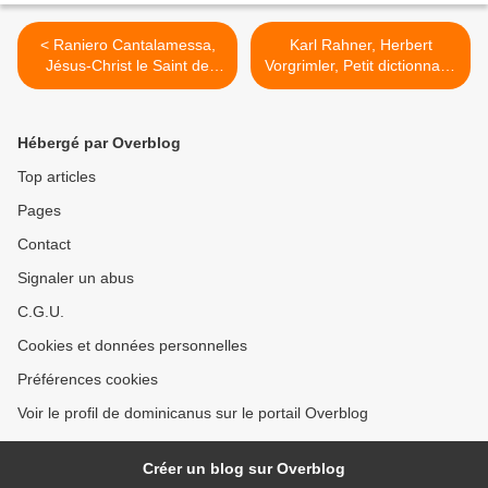
< Raniero Cantalamessa,
Karl Rahner, Herbert
Jésus-Christ le Saint de
Vorgrimler, Petit dictionnaire
Dieu, Éd. Mame, 1993, p.
de théologie catholique, Éd.
72-77 (1e partie)
du Seuil, 1970, art. "
SCANDALE " >
Hébergé par Overblog
Top articles
Pages
Contact
Signaler un abus
C.G.U.
Cookies et données personnelles
Préférences cookies
Voir le profil de dominicanus sur le portail Overblog
Créer un blog sur Overblog