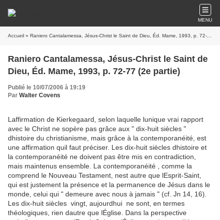
MENU
Accueil
» Raniero Cantalamessa, Jésus-Christ le Saint de Dieu, Éd. Mame, 1993, p. 72-77 (2e partie)
Raniero Cantalamessa, Jésus-Christ le Saint de
Dieu, Éd. Mame, 1993, p. 72-77 (2e partie)
Publié le 10/07/2006 à 19:19
Par
Walter Covens
Laffirmation de Kierkegaard, selon laquelle lunique vrai rapport
avec le Christ ne sopère pas grâce aux " dix-huit siècles "
dhistoire du christianisme, mais grâce à la contemporanéité, est
une affirmation quil faut préciser. Les dix-huit siècles dhistoire et
la contemporanéité ne doivent pas être mis en contradiction,
mais maintenus ensemble. La contemporanéité , comme la
comprend le Nouveau Testament, nest autre que lEsprit-Saint,
qui est justement la présence et la permanence de Jésus dans le
monde, celui qui " demeure avec nous à jamais " (cf. Jn 14, 16).
Les dix-huit siècles  vingt, aujourdhui  ne sont, en termes
théologiques, rien dautre que lÉglise. Dans la perspective