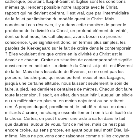
catholique, pourtant, lEsprit-Saint et lÉglise sont les conditions
mêmes qui rendent possible notre rapporta avec le Christ,
rapport qui ne devient opérant, il est vrai, que par lintermédiaire
de la foi et par limitation du modèle quest le Christ. Mais
nonobstant ces réserves, il y a dans cette manière de poser le
problème de la divinité du Christ, un profond élément de vérité,
dont surtout nous, les catholiques, avons besoin de prendre
conscience. Que signifiaient donc, en termes plus simples, les
paroles de Kierkegaard sur le fait de croire dans le contemporain
? Elles voulaient dire que croire en la divinité du Christ est le
devoir de chacun. Croire en situation de contemporanéité signifie
aussi croire en solitude. La divinité du Christ  ai-je dit  est lÉverest
de la foi. Mais dans lescalade de lÉverest, ce ne sont pas les
porteurs, les sherpas, qui nous portent, nous et nos bagages,
jusquà une certaine altitude, nous laissant seulement le soin de
faire, à pied, les dernières centaines de mètres. Chacun doit faire
toute lascension. Il sagit, en effet, dun saut infini, auquel un siècle
ou un millénaire en plus ou en moins najoutent ou ne retirent
rien. À propos duquel, pareillement, le fait dêtre deux, ou deux
milliards à croire, ne change essentiellement rien à la difficulté de
la chose. Certes, on peut trouver une aide à sa foi dans le fait
que dautres, autour de vous, font de même, mais ce nest pas
encore croire, au sens propre, en ayant pour seul motif Dieu lui-
même. Nous ne pouvons donc raisonner comme si les croyants