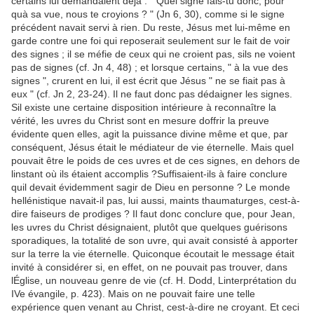
certains lui demandaient déjà : " Quel signe fais-tu donc, pour
quà sa vue, nous te croyions ? " (Jn 6, 30), comme si le signe
précédent navait servi à rien. Du reste, Jésus met lui-même en
garde contre une foi qui reposerait seulement sur le fait de voir
des signes ; il se méfie de ceux qui ne croient pas, sils ne voient
pas de signes (cf. Jn 4, 48) ; et lorsque certains, " à la vue des
signes ", crurent en lui, il est écrit que Jésus " ne se fiait pas à
eux " (cf. Jn 2, 23-24). Il ne faut donc pas dédaigner les signes.
Sil existe une certaine disposition intérieure à reconnaître la
vérité, les uvres du Christ sont en mesure doffrir la preuve
évidente quen elles, agit la puissance divine même et que, par
conséquent, Jésus était le médiateur de vie éternelle. Mais quel
pouvait être le poids de ces uvres et de ces signes, en dehors de
linstant où ils étaient accomplis ?Suffisaient-ils à faire conclure
quil devait évidemment sagir de Dieu en personne ? Le monde
hellénistique navait-il pas, lui aussi, maints thaumaturges, cest-à-
dire faiseurs de prodiges ? Il faut donc conclure que, pour Jean,
les uvres du Christ désignaient, plutôt que quelques guérisons
sporadiques, la totalité de son uvre, qui avait consisté à apporter
sur la terre la vie éternelle. Quiconque écoutait le message était
invité à considérer si, en effet, on ne pouvait pas trouver, dans
lÉglise, un nouveau genre de vie (cf. H. Dodd, Linterprétation du
IVe évangile, p. 423). Mais on ne pouvait faire une telle
expérience quen venant au Christ, cest-à-dire ne croyant. Et ceci