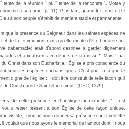
" tente de la réunion " ou " tente de la rencontre ". Moïse y
un homme à son ami " (v. 11). Plus tard, quand fut construit le
Dieu à son peuple s'établit de manière stable et permanente.
ent que la présence du Seigneur dans les saintes espèces ne
et de la communion, mais qu'elle mérite d'être honorée au-
rve (tabernacle) était d'abord destinée à garder dignement
ux malades et aux absents en dehors de la messe ". Mais " par
e du Christ dans son Eucharistie, l'Église a pris conscience du
ent sous les espèces eucharistiques. C'est pour cela que le
nt digne de l'église ; il doit être construit de telle façon quil
lle du Christ dans le Saint-Sacrement " (CEC, 1379).
 sens de cette présence eucharistique permanente. " Il est
it voulu rester présent à son Église de cette façon unique.
forme visible, Il voulait nous donner sa présence sacramentelle
uver, Il voulait que nous ayons le mémorial de l'amour dont Il nous