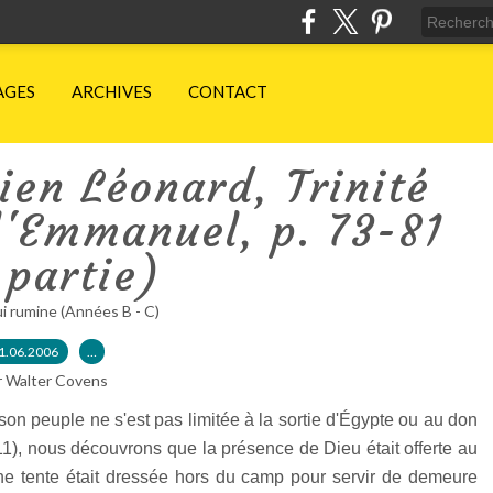
AGES
ARCHIVES
CONTACT
en Léonard, Trinité
l'Emmanuel, p. 73-81
 partie)
ui rumine (Années B - C)
1.06.2006
…
r Walter Covens
on peuple ne s'est pas limitée à la sortie d'Égypte ou au don
7-11), nous découvrons que la présence de Dieu était offerte au
ne tente était dressée hors du camp pour servir de demeure