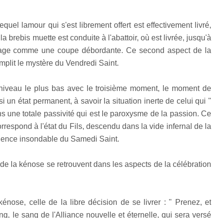
quel lamour qui s'est librement offert est effectivement livré,
la brebis muette est conduite à l'abattoir, où est livrée, jusqu'à
 partage comme une coupe débordante. Ce second aspect de la
mplit le mystère du Vendredi Saint.
n niveau le plus bas avec le troisième moment, le moment de
i un état permanent, à savoir la situation inerte de celui qui "
s une totale passivité qui est le paroxysme de la passion. Ce
orrespond à l'état du Fils, descendu dans la vide infernal de la
ilence insondable du Samedi Saint.
s de la kénose se retrouvent dans les aspects de la célébration
énose, celle de la libre décision de se livrer : " Prenez, et
 le sang de l'Alliance nouvelle et éternelle, qui sera versé