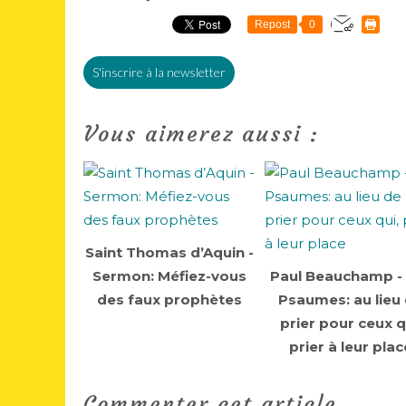
Repost
0
S'inscrire à la newsletter
Vous aimerez aussi :
Saint Thomas d’Aquin -
Sermon: Méfiez-vous
Paul Beauchamp -
des faux prophètes
Psaumes: au lieu
prier pour ceux q
prier à leur plac
Commenter cet article