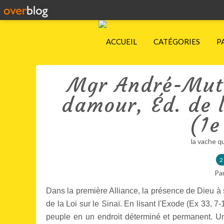
ACCUEIL
CATÉGORIES
P
Mgr André-Muti
damour, Éd. de 
(1e
la vache q
2
Pa
Dans la première Alliance, la présence de Dieu à s
de la Loi sur le Sinaï. En lisant l'Exode (Ex 33, 
peuple en un endroit déterminé et permanent. U