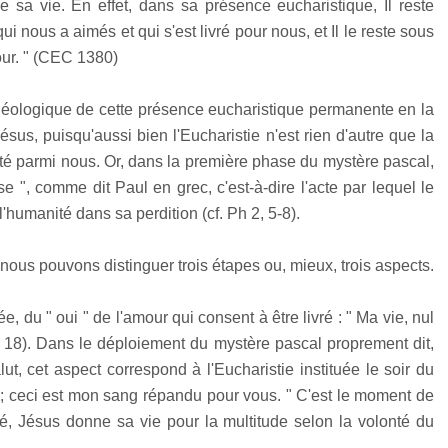
 de sa vie. En effet, dans sa présence eucharistique, Il reste
nous a aimés et qui s'est livré pour nous, et Il le reste sous
ur. " (CEC 1380)
 théologique de cette présence eucharistique permanente en la
s, puisqu'aussi bien l'Eucharistie n'est rien d'autre que la
té parmi nous. Or, dans la première phase du mystère pascal,
 ", comme dit Paul en grec, c'est-à-dire l'acte par lequel le
l'humanité dans sa perdition (cf. Ph 2, 5-8).
ous pouvons distinguer trois étapes ou, mieux, trois aspects.
e, du " oui " de l'amour qui consent à être livré : " Ma vie, nul
0, 18). Dans le déploiement du mystère pascal proprement dit,
t, cet aspect correspond à l'Eucharistie instituée le soir du
 ; ceci est mon sang répandu pour vous. " C'est le moment de
té, Jésus donne sa vie pour la multitude selon la volonté du