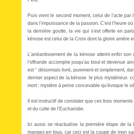
Puis vient le second moment, celui de l'acte par le
dans l'impuissance de la passion. C'est l'heure où 
la dernière goutte, la vie qui s'est offerte en
kénose est celui de la Croix dont la gloire amère e
L'anéantissement de la kénose atteint enfin so
l'offrande accomplie jusqu'au bout et devenue ains
est " désormais livré, purement et simplement, dan
dernier aspect de la kénose  le plus mystérieux  c
mort : mystère à peine concevable qu'évoque le s
Il est instructif de constater que ces trois moment
et du culte de l'Eucharistie.
Ici aussi se réactualise la première étape de la k
mangez-en tous, car ceci est la coupe de mon sang,