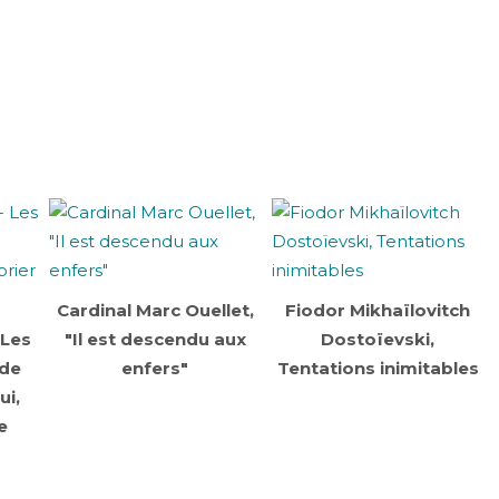
Cardinal Marc Ouellet,
Fiodor Mikhaïlovitch
 Les
"Il est descendu aux
Dostoïevski,
 de
enfers"
Tentations inimitables
ui,
e