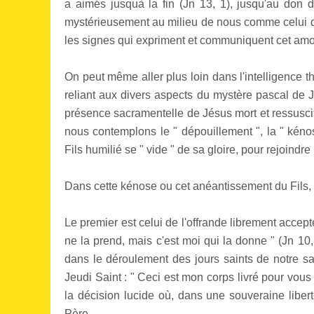
a aimés jusquà la fin (Jn 13, 1), jusqu'au don
mystérieusement au milieu de nous comme celui qui 
les signes qui expriment et communiquent cet amo
On peut même aller plus loin dans l'intelligence
reliant aux divers aspects du mystère pascal de Jésu
présence sacramentelle de Jésus mort et ressusci
nous contemplons le " dépouillement ", la " kénose
Fils humilié se " vide " de sa gloire, pour rejoindre 
Dans cette kénose ou cet anéantissement du Fils, n
Le premier est celui de l'offrande librement accepté
ne la prend, mais c'est moi qui la donne " (Jn 1
dans le déroulement des jours saints de notre salu
Jeudi Saint : " Ceci est mon corps livré pour vous
la décision lucide où, dans une souveraine liber
Père.