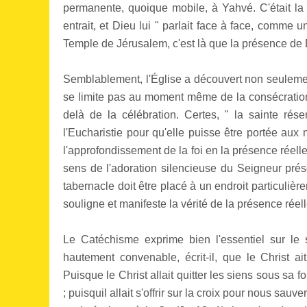
permanente, quoique mobile, à Yahvé. C'était la 
entrait, et Dieu lui " parlait face à face, comme 
Temple de Jérusalem, c'est là que la présence de 
Semblablement, l'Église a découvert non seulem
se limite pas au moment même de la consécration 
delà de la célébration. Certes, " la sainte rése
l'Eucharistie pour qu'elle puisse être portée a
l'approfondissement de la foi en la présence réell
sens de l'adoration silencieuse du Seigneur prés
tabernacle doit être placé à un endroit particulièreme
souligne et manifeste la vérité de la présence rée
Le Catéchisme exprime bien l'essentiel sur le
hautement convenable, écrit-il, que le Christ a
Puisque le Christ allait quitter les siens sous sa 
; puisquil allait s'offrir sur la croix pour nous sa