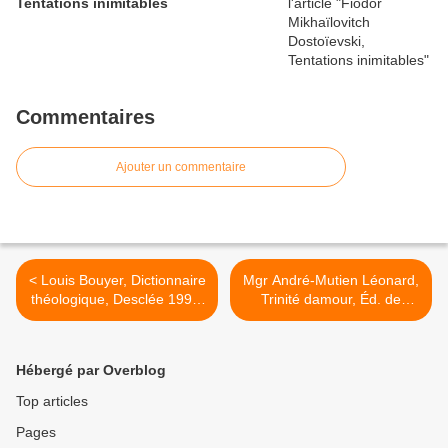
Tentations inimitables
Commentaires
Ajouter un commentaire
< Louis Bouyer, Dictionnaire
Mgr André-Mutien Léonard,
théologique, Desclée 1990,
Trinité damour, Éd. de
art. " Communion "
l'Emmanuel, p. 73-81 (1e
partie) >
Hébergé par Overblog
Top articles
Pages