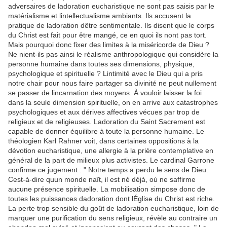
adversaires de ladoration eucharistique ne sont pas saisis par le
matérialisme et lintellectualisme ambiants. Ils accusent la
pratique de ladoration dêtre sentimentale. Ils disent que le corps
du Christ est fait pour être mangé, ce en quoi ils nont pas tort.
Mais pourquoi donc fixer des limites à la miséricorde de Dieu ?
Ne nient-ils pas ainsi le réalisme anthropologique qui considère la
personne humaine dans toutes ses dimensions, physique,
psychologique et spirituelle ? Lintimité avec le Dieu qui a pris
notre chair pour nous faire partager sa divinité ne peut nullement
se passer de lincarnation des moyens. À vouloir laisser la foi
dans la seule dimension spirituelle, on en arrive aux catastrophes
psychologiques et aux dérives affectives vécues par trop de
religieux et de religieuses. Ladoration du Saint Sacrement est
capable de donner équilibre à toute la personne humaine. Le
théologien Karl Rahner voit, dans certaines oppositions à la
dévotion eucharistique, une allergie à la prière contemplative en
général de la part de milieux plus activistes. Le cardinal Garrone
confirme ce jugement : " Notre temps a perdu le sens de Dieu.
Cest-à-dire quun monde naît, il est né déjà, où ne saffirme
aucune présence spirituelle. La mobilisation simpose donc de
toutes les puissances dadoration dont lÉglise du Christ est riche.
La perte trop sensible du goût de ladoration eucharistique, loin de
marquer une purification du sens religieux, révèle au contraire un