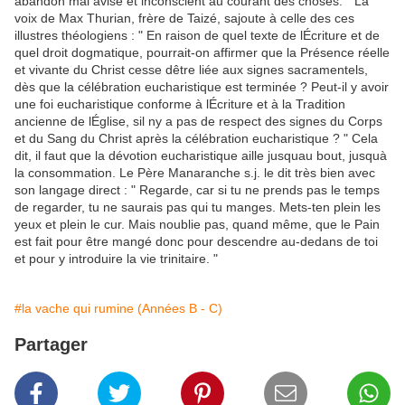
abandon mal avisé et inconscient au courant des choses. " La
voix de Max Thurian, frère de Taizé, sajoute à celle des ces
illustres théologiens : " En raison de quel texte de lÉcriture et de
quel droit dogmatique, pourrait-on affirmer que la Présence réelle
et vivante du Christ cesse dêtre liée aux signes sacramentels,
dès que la célébration eucharistique est terminée ? Peut-il y avoir
une foi eucharistique conforme à lÉcriture et à la Tradition
ancienne de lÉglise, sil ny a pas de respect des signes du Corps
et du Sang du Christ après la célébration eucharistique ? " Cela
dit, il faut que la dévotion eucharistique aille jusquau bout, jusquà
la consommation. Le Père Manaranche s.j. le dit très bien avec
son langage direct : " Regarde, car si tu ne prends pas le temps
de regarder, tu ne saurais pas qui tu manges. Mets-ten plein les
yeux et plein le cur. Mais noublie pas, quand même, que le Pain
est fait pour être mangé donc pour descendre au-dedans de toi
et pour y introduire la vie trinitaire. "
#la vache qui rumine (Années B - C)
Partager