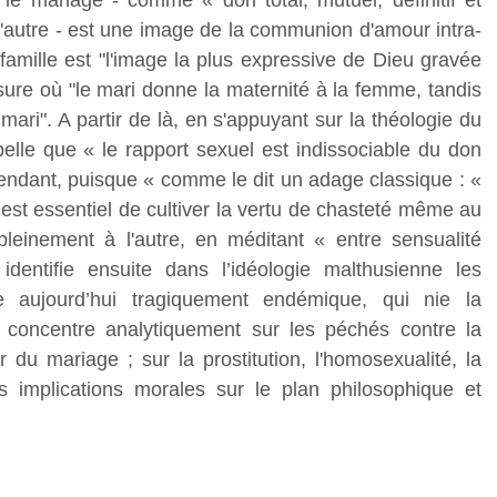
 le mariage - comme « don total, mutuel, définitif et
l'autre - est une image de la communion d'amour intra-
 famille est "l'image la plus expressive de Dieu gravée
ure où "le mari donne la maternité à la femme, tandis
mari". A partir de là, en s'appuyant sur la théologie du
pelle que « le rapport sexuel est indissociable du don
endant, puisque « comme le dit un adage classique : «
 est essentiel de cultiver la vertu de chasteté même au
einement à l'autre, en méditant « entre sensualité
identifie ensuite dans l’idéologie malthusienne les
ve aujourd’hui tragiquement endémique, qui nie la
 concentre analytiquement sur les péchés contre la
r du mariage ; sur la prostitution, l'homosexualité, la
es implications morales sur le plan philosophique et