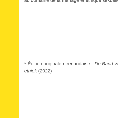
au domaine de la mariage et éthique sexuell
* Édition originale néerlandaise :
De Band va
ethiek
(2022)