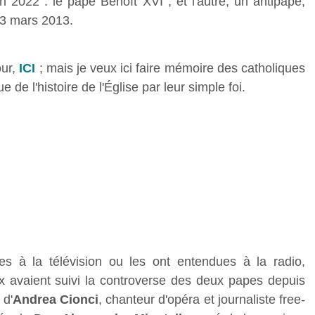
n 2022 : le pape Benoît XVI ; et l'autre, un antipape,
13 mars 2013.
our,
ICI
; mais je veux ici faire mémoire des catholiques
e de l'histoire de l'Église par leur simple foi.
s à la télévision ou les ont entendues à la radio,
x avaient suivi la controverse des deux papes depuis
 d'
Andrea Cionci
, chanteur d'opéra et journaliste free-