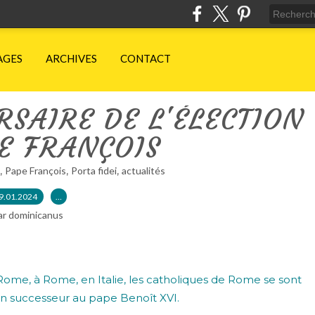
AGES
ARCHIVES
CONTACT
SAIRE DE L'ÉLECTION
E FRANÇOIS
,
,
,
Pape François
Porta fidei
actualités
9.01.2024
…
ar dominicanus