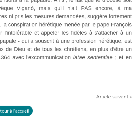
ntions à la papauté. Ainsi, le fait que le diocèse soit
evêque Viganò, mais qu'il n'ait PAS encore, à ma
ires ni pris les mesures demandées, suggère fortement
 la conspiration hérétique menée par le pape François
r l'intolérable et appeler les fidèles à s'attacher à un
pale - qui a souscrit à une profession hérétique, est
 de Dieu et de tous les chrétiens, en plus d'être un
 1364 avec l'excommunication
latae sententiae
; et en
Article suivant »
tour à l'accueil