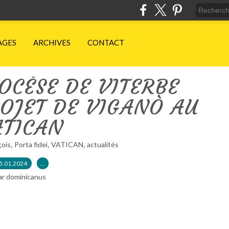
AGES
ARCHIVES
CONTACT
IOCÈSE DE VITERBE
OJET DE VIGANÒ AU
ATICAN
,
,
,
çois
Porta fidei
VATICAN
actualités
5.01.2024
…
ar dominicanus