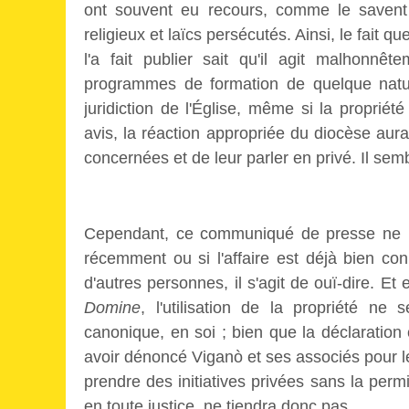
ont souvent eu recours, comme le savent b
religieux et laïcs persécutés. Ainsi, le fait q
l'a fait publier sait qu'il agit malhonnête
programmes de formation de quelque nature
juridiction de l'Église, même si la proprié
avis, la réaction appropriée du diocèse aura
concernées et de leur parler en privé. Il sembl
Cependant, ce communiqué de presse ne pe
récemment ou si l'affaire est déjà bien co
d'autres personnes, il s'agit de ouï-dire. Et
Domine
, l'utilisation de la propriété n
canonique, en soi ; bien que la déclaration
avoir dénoncé Viganò et ses associés pour l
prendre des initiatives privées sans la perm
en toute justice, ne tiendra donc pas.