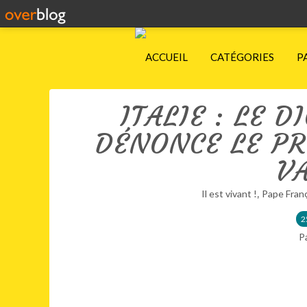
ACCUEIL
CATÉGORIES
P
ITALIE : LE D
DÉNONCE LE PR
V
,
Il est vivant !
Pape Fran
2
P