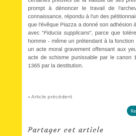
certaines preuves de la validité de ses préte
prompt à dénoncer le travail de l'arch
connaissance, répondu à l'un des pétitionna
que l'évêque Piazza a donné son adhésion à
avec "
Fiducia supplicans
", parce que tolére
homme - même un prétendant à la fonction pa
un acte moral gravement offensant aux yeux
acte de schisme punissable par le canon
1365 par la destitution.
« Article précédent
Re
Partager cet article