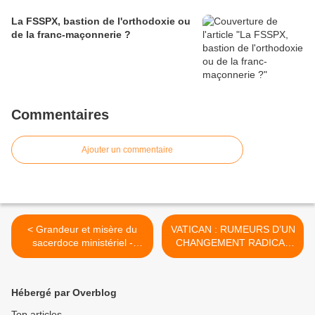
La FSSPX, bastion de l'orthodoxie ou
de la franc-maçonnerie ?
Commentaires
Ajouter un commentaire
< Grandeur et misère du
VATICAN : RUMEURS D’UN
sacerdoce ministériel -
CHANGEMENT RADICAL
Homélie 31ème dimanche
DE PROCÉDURE POUR
du T.O. année A
LES ÉLECTIONS PAPALES
>
Hébergé par Overblog
Top articles