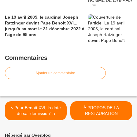
Le 19 avril 2005, le cardinal Joseph
Ratzinger devint Pape Benoît XVI...
jusqu'à sa mort le 31 décembre 2022 à
l’âge de 95 ans
Commentaires
Ajouter un commentaire
< Pour Benoît XVI, la date
À PROPOS DE LA
de sa "démission" a
RESTAURATION
également un lien avec le
PROCHAINE DU PAPE
premier lundi du carnaval
BENOÎT XVI >
(lundi gras) MISE À JOUR
Hébergé par Overblog