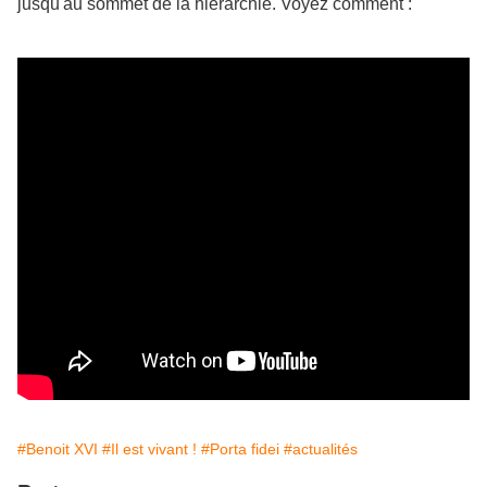
jusqu'au sommet de la hiérarchie. Voyez comment :
#Benoit XVI
#Il est vivant !
#Porta fidei
#actualités