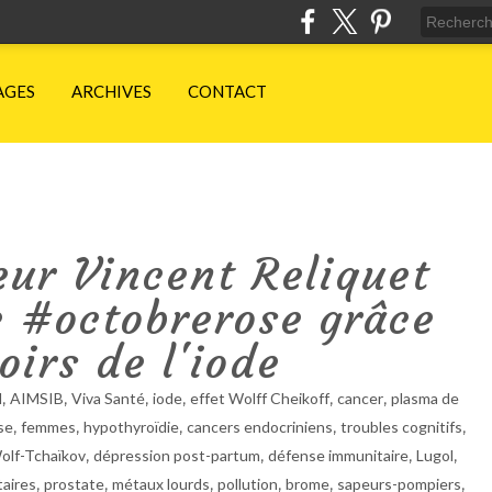
AGES
ARCHIVES
CONTACT
eur Vincent Reliquet
e #octobrerose grâce
irs de l'iode
,
,
,
,
,
,
l
AIMSIB
Viva Santé
iode
effet Wolff Cheikoff
cancer
plasma de
,
,
,
,
,
se
femmes
hypothyroïdie
cancers endocriniens
troubles cognitifs
,
,
,
,
olf-Tchaïkov
dépression post-partum
défense immunitaire
Lugol
,
,
,
,
,
,
aires
prostate
métaux lourds
pollution
brome
sapeurs-pompiers