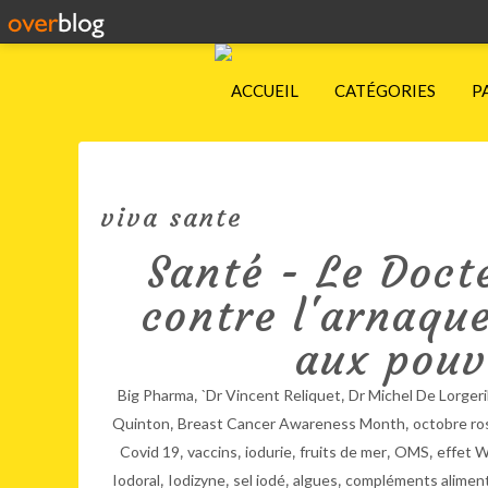
ACCUEIL
CATÉGORIES
P
viva sante
Santé - Le Doct
contre l'arnaqu
aux pouvo
,
,
Big Pharma
`Dr Vincent Reliquet
Dr Michel De Lorgeri
,
,
Quinton
Breast Cancer Awareness Month
octobre ro
,
,
,
,
,
Covid 19
vaccins
iodurie
fruits de mer
OMS
effet W
,
,
,
,
Iodoral
Iodizyne
sel iodé
algues
compléments aliment