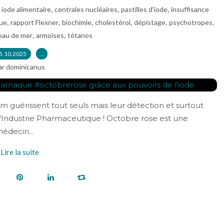
,
,
,
,
iode alimentaire
centrales nucléaires
pastilles d'iode
insuffisance
,
,
,
,
,
,
que
rapport Flexner
biochimie
cholestérol
dépistage
psychotropes
,
,
eau de mer
armoises
tétanos
5.10.2025
…
ar dominicanus
cm guérissent tout seuls mais leur détection et surtout
à l'Industrie Pharmaceutique ! Octobre rose est une
édecin...
Lire la suite