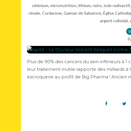
,
,
,
,
sélénium
micronutrition
lithium
reins
iode radioactif
,
,
,
rénale
Cordarone
Gaëtan de Salvatore
Église Catholi
,
argent colloïdal
0
P
Plus de 90% des cancers du sein inférieurs à 1 
leur traitement inutile rapporte des milliards 
escroquerie au profit de Big Pharma ! Ancien m